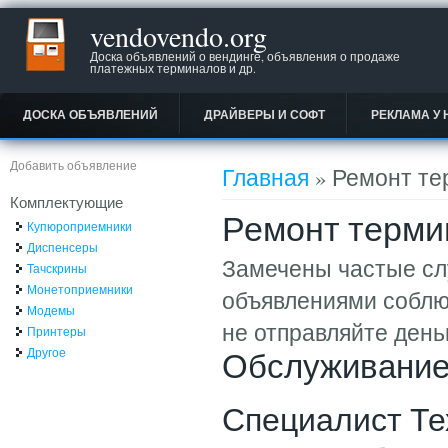
vendovendo.org
Доска объявлений о вендинге, объявления о продаже
платежных терминалов и др.
ДОСКА ОБЪЯВЛЕНИЙ
ДРАЙВЕРЫ И СОФТ
РЕКЛАМА У 
Вы здесь
Добавить объявление
Главная
» Ремонт те
Комплектующие
Ремонт терми
Купюроприемники
Диспенсеры
Замечены частые сл
Тачскрины
Монетоприемники
объявлениями соблю
Модемы
не отправляйте день
Принтеры
Другое
Обслуживание
Специалист Те