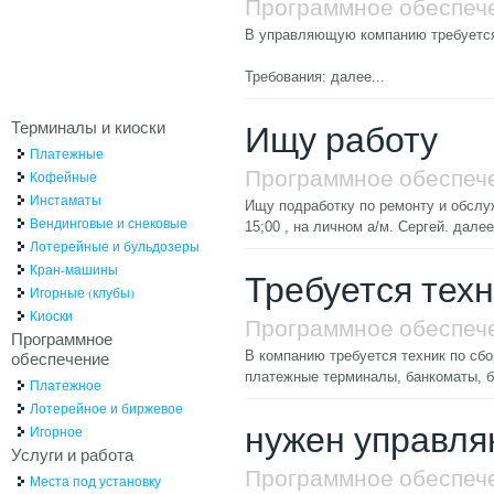
Программное обеспеч
В управляющую компанию требуется
Требования:
далее...
Терминалы и киоски
Ищу работу
Платежные
Программное обеспеч
Кофейные
Инстаматы
Ищу подработку по ремонту и обслу
Вендинговые и снековые
15;00 , на личном а/м. Сергей.
далее.
Лотерейные и бульдозеры
Кран-машины
Требуется тех
Игорные (клубы)
Киоски
Программное обеспеч
Программное
обеспечение
В компанию требуется техник по сб
платежные терминалы, банкоматы, 
Платежное
Лотерейное и биржевое
нужен управл
Игорное
Услуги и работа
Программное обеспеч
Места под установку