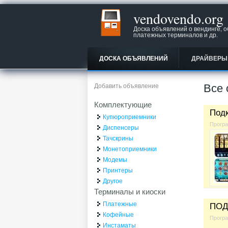
vendovendo.org
Доска объявлений о вендинге, 
платежных терминалов и др.
ДОСКА ОБЪЯВЛЕНИЙ
ДРАЙВЕРЫ
Все 
Добавить объявление
Комплектующие
Подк
Купюроприемники
Прогр
Диспенсеры
Тачскрины
Монетоприемники
Модемы
Принтеры
Другое
Терминалы и киоски
Платежные
ПОД
Кофейные
Прогр
Инстаматы