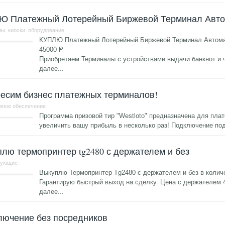
Ю Платежный Лотерейный Биржевой Терминал Авто
ы, киоски, оборудование
КУПЛЮ Платежный Лотерейный Биржевой Терминал Автом
45000 Ᵽ
Приобретаем Терминалы с устройствами выдачи банкнот и 
далее...
есим бизнес платежных терминалов!
мное обеспечение
Программа призовой тир "Westloto" предназначена для пла
увеличить вашу прибыль в несколько раз! Подключение п
лю термопринтер tg2480 с держателем и без
тующие
Выкуплю Термопринтер Tg2480 с держателем и без в количе
Гарантирую быстрый выход на сделку. Цена с держателем 4
далее...
лючение без посредников