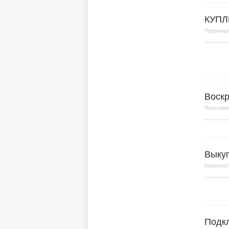
КУПЛ
Терминал
Воскр
Програм
Выкуп
Комплек
Подк