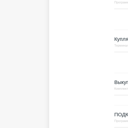
Програм
Купл
Терминал
Выкуп
Комплек
ПОД
Програм