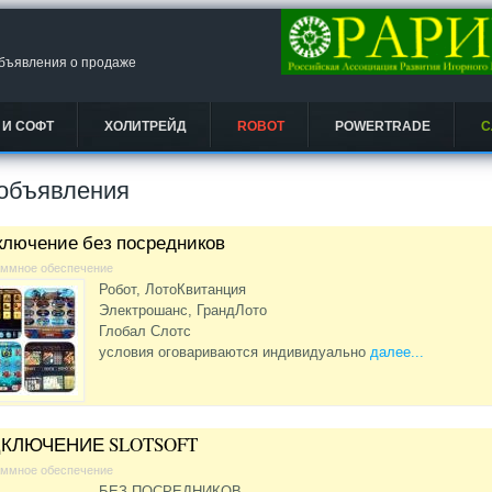
объявления о продаже
 И СОФТ
ХОЛИТРЕЙД
ROBOT
POWERTRADE
С
объявления
лючение без посредников
аммное обеспечение
Робот, ЛотоКвитанция
Электрошанс, ГрандЛото
Глобал Слотс
условия оговариваются индивидуально
далее...
КЛЮЧЕНИЕ SLOTSOFT
аммное обеспечение
БЕЗ ПОСРЕДНИКОВ