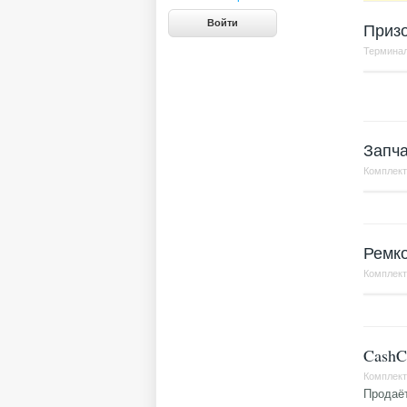
Призо
Терминал
Запча
Комплек
Ремко
Комплек
CashC
Комплек
Продаёт