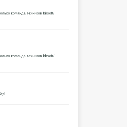
лько команда техников birsoft/
лько команда техников birsoft/
/у!