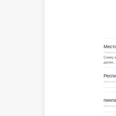
Мест
Терминал
Сниму в
далее..
Респи
Комплек
пинп
Комплек