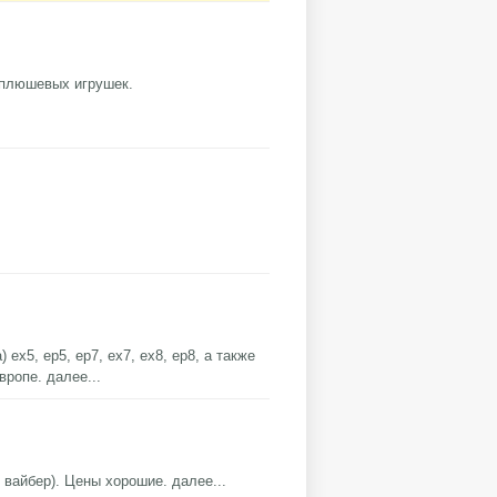
 плюшевых игрушек.
х5, ep5, ep7, ex7, ex8, ep8, а также
Европе.
далее...
, вайбер). Цены хорошие.
далее...