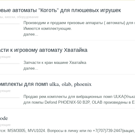
вые автоматы "Коготь" для плюшевых игрушек
ы, киоски, оборудование
Производим и продаем призовые аппараты ( автоматы) для
Имеются комплектующие.
далее...
сти к игровому автомату Хватайка
тующие
Запчасти к кран машине Хватайка
далее...
мплекты для помп ulka, olab, phoenix
тующие
Продаю рем.комплекты для вибрационных помп ULKA(Улька) е
для помпы Defond PHOENIX-50 B2P, OLAB произведены в 
ode
тующие
ся: MSM3005, MVU1024. Вопросы в личку или по +7(707)739-2447(вацап