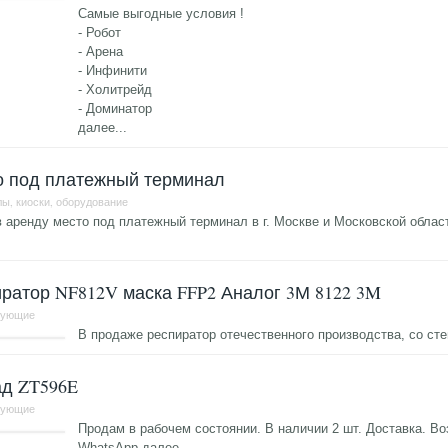
Самые выгодные условия !
- Робот
- Арена
- Инфинити
- Холитрейд
- Доминатор
далее...
о под платежный терминал
ы, киоски, оборудование
 аренду место под платежный терминал в г. Москве и Московской облас
.
ратор NF812V маска FFP2 Аналог 3М 8122 3M
тующие
В продаже респиратор отечественного производства, со с
ад ZT596E
тующие
Продам в рабочем состоянии. В наличии 2 шт. Доставка. Воз
WhatsApp
далее...