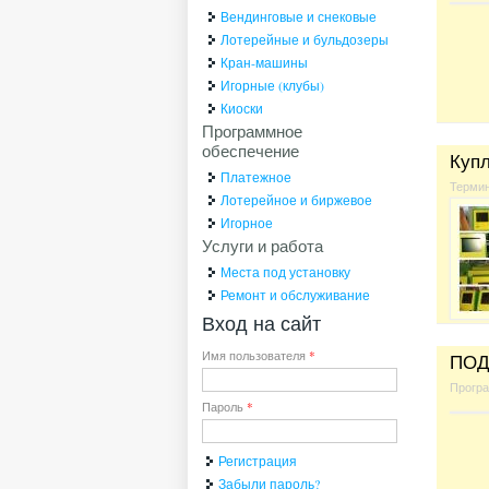
Вендинговые и снековые
Лотерейные и бульдозеры
Кран-машины
Игорные (клубы)
Киоски
Программное
обеспечение
Куп
Платежное
Термин
Лотерейное и биржевое
Игорное
Услуги и работа
Места под установку
Ремонт и обслуживание
Вход на сайт
Имя пользователя
*
ПОД
Прогр
Пароль
*
Регистрация
Забыли пароль?