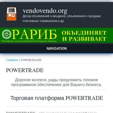
vendovendo.org
Доска объявлений о вендинге, объявления о продаже
платежных терминалов и др.
NAVIGATION
Вы здесь
Главная
» POWERTRADE
POWERTRADE
Дорогие коллеги, рады предложить топовое
программное обеспечение для Вашего бизнеса.
Торговая платформа POWERTRADE