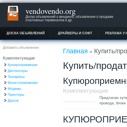
vendovendo.org
Доска объявлений о вендинге, объявления о продаже
платежных терминалов и др.
ДОСКА ОБЪЯВЛЕНИЙ
ДРАЙВЕРЫ И СОФТ
РЕКЛАМА У 
Вы здесь
Добавить объявление
Главная
» Купить/пр
Комплектующие
Купить/прода
Купюроприемники
Диспенсеры
Тачскрины
Купюроприемни
Монетоприемники
Модемы
Комплектующие
Принтеры
Предлагаю купю
Другое
провода, блоки
КУПЮРОПРИЕ