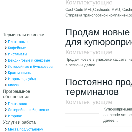
Комплектующие
CashCode MFL;Cashcode MVU; Cash
Отправка транспортной компанией,о
Продам новые в
Терминалы и киоски
для купюроприе
Платежные
Кофейные
Комплектующие
Инстаматы
Продам новые в упаковке кассеты н
Вендинговые и снековые
в регионы
далее...
Лотерейные и бульдозеры
Кран-машины
Постоянно пр
Игорные (клубы)
Киоски
терминалов
Программное
обеспечение
Комплектующие
Платежное
Купюроприемни
Лотерейное и биржевое
cashcode sm ве
Игорное
далее...
Услуги и работа
Места под установку