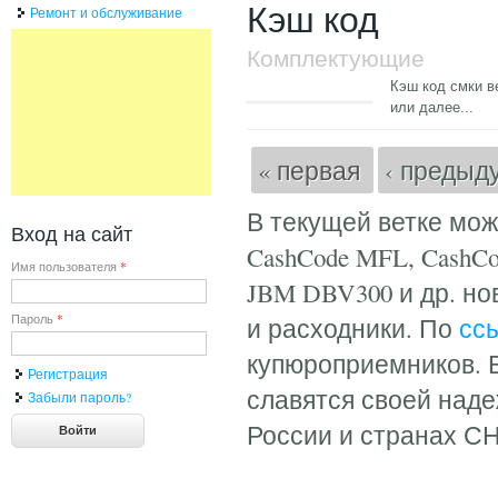
Кэш код
Ремонт и обслуживание
Комплектующие
Кэш код смки в
или
далее...
Страницы
« первая
‹ преды
В текущей ветке мо
Вход на сайт
CashCode MFL, CashCod
Имя пользователя
*
JBM DBV300 и др. но
Пароль
*
и расходники. По
сс
купюроприемников. 
Регистрация
славятся своей над
Забыли пароль?
России и странах СН