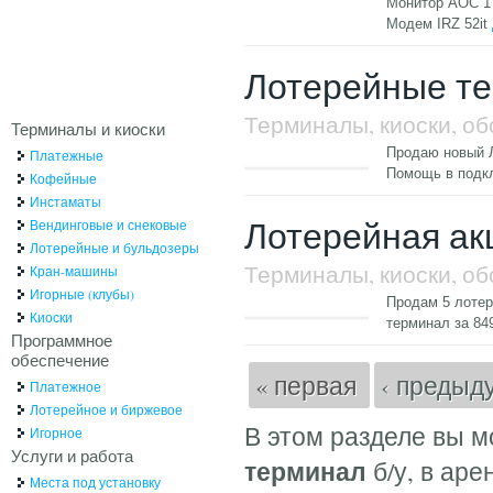
Монитор АОС 1
Модем IRZ 52it
Лотерейные т
Терминалы, киоски, о
Терминалы и киоски
Продаю новый Ло
Платежные
Помощь в подк
Кофейные
Инстаматы
Лотерейная ак
Вендинговые и снековые
Лотерейные и бульдозеры
Терминалы, киоски, о
Кран-машины
Игорные (клубы)
Продам 5 лотер
Киоски
терминал за 84
Программное
обеспечение
Страницы
« первая
‹ преды
Платежное
Лотерейное и биржевое
В этом разделе вы м
Игорное
Услуги и работа
терминал
б/у, в аре
Места под установку