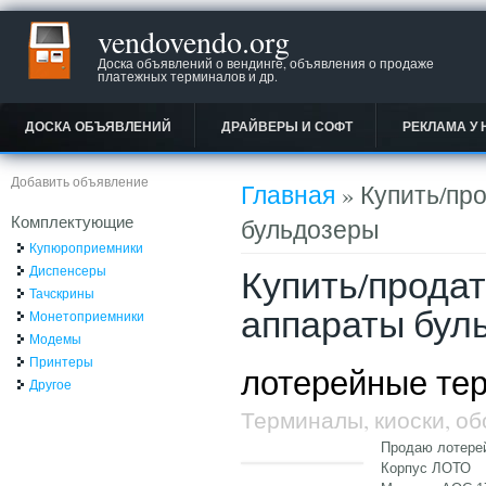
vendovendo.org
Доска объявлений о вендинге, объявления о продаже
платежных терминалов и др.
ДОСКА ОБЪЯВЛЕНИЙ
ДРАЙВЕРЫ И СОФТ
РЕКЛАМА У 
Вы здесь
Добавить объявление
Главная
» Купить/пр
Комплектующие
бульдозеры
Купюроприемники
Купить/прода
Диспенсеры
Тачскрины
аппараты бул
Монетоприемники
Модемы
Принтеры
лотерейные те
Другое
Терминалы, киоски, о
Продаю лотерей
Корпус ЛОТО