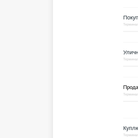
Покуп
Терминал
Улич
Терминал
Прода
Терминал
Купл
Терминал