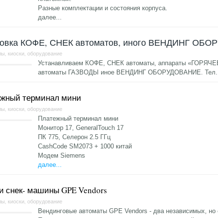
Разные комплектации и состояния корпуса.
далее...
новка КОФЕ, СНЕК автоматов, иного ВЕНДИНГ ОБ
ы, киоски, оборудование
Устанавливаем КОФЕ, СНЕК автоматы, аппараты «ГОРЯЧЕ
автоматы ГАЗВОДЫ иное ВЕНДИНГ ОБОРУДОВАНИЕ. Тел.: 8
жный терминал мини
ы, киоски, оборудование
Платежный терминал мини
Монитор 17, GeneralTouch 17
ПК 775, Селерон 2.5 ГГц
CashCode SM2073 + 1000 китай
Модем Siemens
далее...
и снек- машины GPE Vendors
ы, киоски, оборудование
Вендинговые автоматы GPE Vendors - два независимых, но