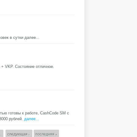
овек в сутки
далее...
+ VKP. Состояние отличное.
ью готовы к работе, CashCode SM с
3000 рублей.
далее...
…
следующая ›
последняя »