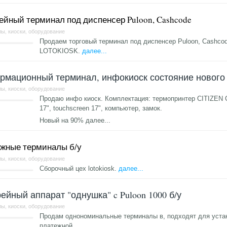
ейный терминал под диспенсер Puloon, Cashcode
ы, киоски, оборудование
Продаем торговый терминал под диспенсер Puloon, Cashcod
LOTOKIOSK.
далее...
рмационный терминал, инфокиоск состояние нового
ы, киоски, оборудование
Продаю инфо киоск. Комплектация: термопринтер CITIZEN 
17", touchscreen 17", компьютер, замок.
Новый на 90%
далее...
жные терминалы б/у
ы, киоски, оборудование
Сборочный цех lotokiosk.
далее...
ейный аппарат "однушка" c Puloon 1000 б/у
ы, киоски, оборудование
Продам однономинальные терминалы в, подходят для устан
платежной.