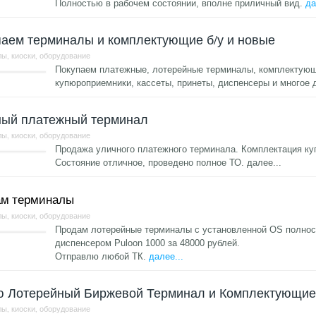
Полностью в рабочем состоянии, вполне приличный вид.
да
аем терминалы и комплектующие б/у и новые
ы, киоски, оборудование
Покупаем платежные, лотерейные терминалы, комплектующи
купюроприемники, кассеты, принеты, диспенсеры и многое 
ный платежный терминал
ы, киоски, оборудование
Продажа уличного платежного терминала. Комплектация ку
Состояние отличное, проведено полное ТО.
далее...
м терминалы
ы, киоски, оборудование
Продам лотерейные терминалы с установленной OS полност
диспенсером Puloon 1000 за 48000 рублей.
Отправлю любой ТК.
далее...
ю Лотерейный Биржевой Терминал и Комплектующи
ы, киоски, оборудование