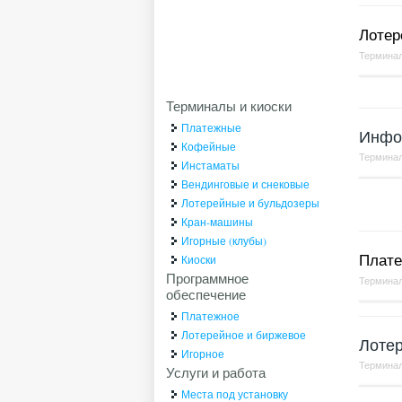
Лотер
Терминал
Терминалы и киоски
Платежные
Инфо
Кофейные
Терминал
Инстаматы
Вендинговые и снековые
Лотерейные и бульдозеры
Кран-машины
Игорные (клубы)
Плате
Киоски
Программное
Терминал
обеспечение
Платежное
Лотерейное и биржевое
Лотер
Игорное
Терминал
Услуги и работа
Места под установку