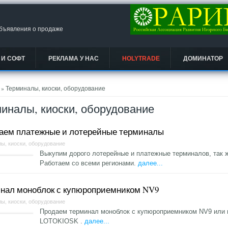
объявления о продаже
 И СОФТ
РЕКЛАМА У НАС
HOLYTRADE
ДОМИНАТОР
есь
» Терминалы, киоски, оборудование
иналы, киоски, оборудование
аем платежные и лотерейные терминалы
ы, киоски, оборудование
Выкупим дорого лотерейные и платежные терминалов, так 
Работаем со всеми регионами.
далее...
нал моноблок с купюроприемником NV9
ы, киоски, оборудование
Продаем терминал моноблок с купюроприемником NV9 или п
LOTOKIOSK .
далее...