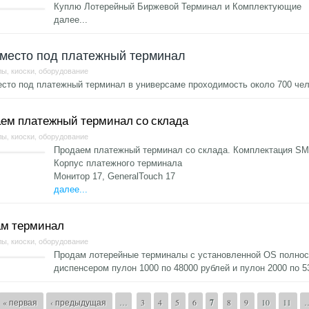
Куплю Лотерейный Биржевой Терминал и Комплектующие
далее...
 место под платежный терминал
ы, киоски, оборудование
сто под платежный терминал в универсаме проходимость около 700 чел
ем платежный терминал со склада
ы, киоски, оборудование
Продаем платежный терминал со склада. Комплектация SM 
Корпус платежного терминала
Монитор 17, GeneralTouch 17
далее...
м терминал
ы, киоски, оборудование
Продам лотерейные терминалы с установленной OS полност
диспенсером пулон 1000 по 48000 рублей и пулон 2000 по 5
аницы
« первая
‹ предыдущая
…
3
4
5
6
7
8
9
10
11