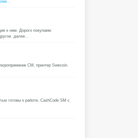
лее...
е к ним. Дорого покупаем:
другое.
далее...
пюроприемник СМ, принтер Swecoin.
ью готовы к работе, CashCode SM с
е