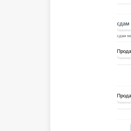
сдам
Терминал
сдам ме
Прода
Терминал
Прода
Терминал
Стр