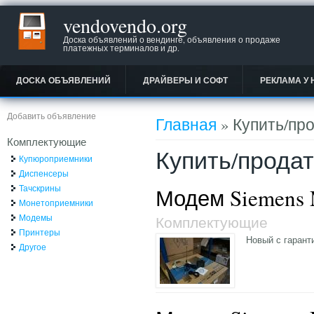
vendovendo.org
Доска объявлений о вендинге, объявления о продаже
платежных терминалов и др.
ДОСКА ОБЪЯВЛЕНИЙ
ДРАЙВЕРЫ И СОФТ
РЕКЛАМА У 
Вы здесь
Добавить объявление
Главная
» Купить/про
Комплектующие
Купить/продат
Купюроприемники
Диспенсеры
Тачскрины
Модем Siemens 
Монетоприемники
Модемы
Комплектующие
Принтеры
Новый с гарант
Другое