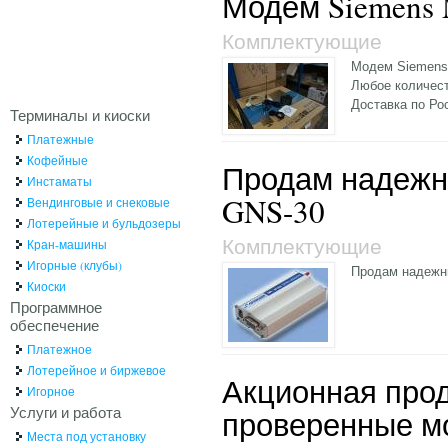
Модем Siemens 
Комплектующие
Модем Siemens 
Любое количест
Доставка по Ро
Терминалы и киоски
Платежные
Кофейные
Продам надежн
Инстаматы
GNS-30
Вендинговые и снековые
Лотерейные и бульдозеры
Комплектующие
Кран-машины
Игорные (клубы)
Продам надежн
Киоски
Программное
обеспечение
Платежное
Лотерейное и биржевое
Акционная про
Игорное
Услуги и работа
проверенные м
Места под установку