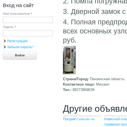
2. Помпа погружная
Вход на сайт
3. Дверной замок с
Имя пользователя
*
4. Полная предпро
Пароль
*
всех основных узло
руб.
Регистрация
Забыли пароль?
Страна/Город:
Пензенская область
Контактное лицо:
Михаил
Тел.:
89273869639
Другие объявл
Продам Cashcode sm
Навесной пл
терминал пр