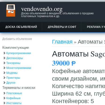
vendovendo.org
Доска объявлений о вендинге, объявления о продаже
платежных терминалов и др.
ДОСКА ОБЪЯВЛЕНИЙ
ДРАЙВЕРЫ И СОФТ
РЕКЛАМА У 
Вы здесь
Добавить объявление
Главная
» Автоматы 
Комплектующие
Автоматы Sago
Купюроприемники
Диспенсеры
39000
Ᵽ
Тачскрины
Монетоприемники
Кофейные автомат
Модемы
своим дизайном, и
Принтеры
Другое
Количество напитк
Терминалы и киоски
Ширина 62 см, глуб
Платежные
Кофейные
Контейнеров: 5
Инстаматы