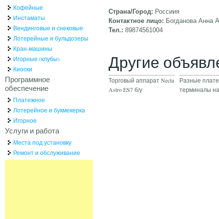
Кофейные
Страна/Город:
Россиия
Инстаматы
Контактное лицо:
Богданова Анна 
Вендинговые и снековые
Тел.:
89874561004
Лотерейные и бульдозеры
Кран-машины
Другие объявл
Игорные (клубы)
Киоски
Программное
Торговый аппарат Necta
Разные плат
обеспечение
Astro ES7 б/у
терминалы на
Платежное
Лотерейное и букмекерка
Игорное
Услуги и работа
Места под установку
Ремонт и обслуживание