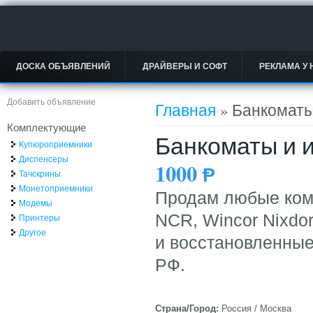
ДОСКА ОБЪЯВЛЕНИЙ
ДРАЙВЕРЫ И СОФТ
РЕКЛАМА У 
Вы здесь
Добавить объявление
Главная
» Банкоматы
Комплектующие
Банкоматы и 
Купюроприемники
Диспенсеры
1000
Ᵽ
Тачскрины
Монетоприемники
Продам любые ком
Модемы
NCR, Wincor Nixdorf
Принтеры
Другое
и восстановленные
РФ.
Страна/Город:
Россия / Москва