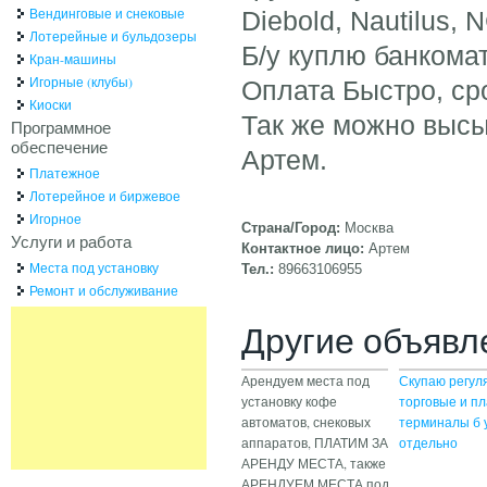
Вендинговые и снековые
Diebold, Nautilus, 
Лотерейные и бульдозеры
Б/у куплю банкома
Кран-машины
Игорные (клубы)
Оплата Быстро, ср
Киоски
Так же можно высы
Программное
обеспечение
Артем.
Платежное
Лотерейное и биржевое
Игорное
Страна/Город:
Москва
Услуги и работа
Контактное лицо:
Артем
Места под установку
Тел.:
89663106955
Ремонт и обслуживание
Другие объявл
Арендуем места под
Скупаю регул
установку кофе
торговые и п
автоматов, снековых
терминалы б у
аппаратов, ПЛАТИМ ЗА
отдельно
АРЕНДУ МЕСТА, также
АРЕНДУЕМ МЕСТА под