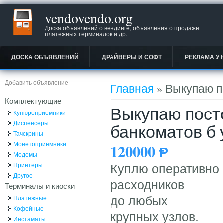
vendovendo.org
Доска объявлений о вендинге, объявления о продаже
платежных терминалов и др.
ДОСКА ОБЪЯВЛЕНИЙ
ДРАЙВЕРЫ И СОФТ
РЕКЛАМА У 
Вы здесь
Добавить объявление
Главная
» Выкупаю п
Комплектующие
Выкупаю пост
Купюроприемники
Диспенсеры
банкоматов б 
Тачскрины
Монетоприемники
120000
Ᵽ
Модемы
Принтеры
Куплю оперативно 
Другое
расходников
Терминалы и киоски
Платежные
до любых
Кофейные
крупных узлов.
Инстаматы