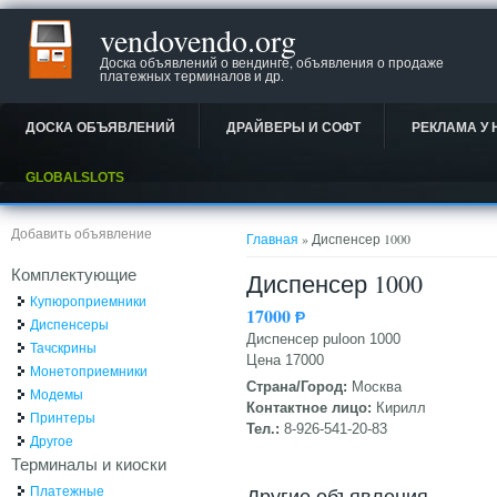
vendovendo.org
Доска объявлений о вендинге, объявления о продаже
платежных терминалов и др.
ДОСКА ОБЪЯВЛЕНИЙ
ДРАЙВЕРЫ И СОФТ
РЕКЛАМА У 
GLOBALSLOTS
Вы здесь
Добавить объявление
Главная
» Диспенсер 1000
Комплектующие
Диспенсер 1000
Купюроприемники
17000
Ᵽ
Диспенсеры
Диспенсер puloon 1000
Тачскрины
Цена 17000
Монетоприемники
Страна/Город:
Москва
Модемы
Контактное лицо:
Кирилл
Принтеры
Тел.:
8-926-541-20-83
Другое
Терминалы и киоски
Платежные
Другие объявления