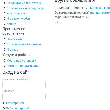
Вендинговые и снековые
Предлагаю приобрести
Копиркин Про
Лотерейные и бульдозеры
б/у компактный торговый
(полная комп
Кран-машины
кофейный автомат Colibri
Игорные (клубы)
C4
Киоски
Программное
обеспечение
Платежное
Лотерейное и биржевое
Игорное
Услуги и работа
Места под установку
Ремонт и обслуживание
Вход на сайт
Имя пользователя
*
Пароль
*
Регистрация
Забыли пароль?