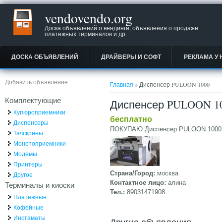
vendovendo.org
Доска объявлений о вендинге, объявления о продаже
платежных терминалов и др.
ДОСКА ОБЪЯВЛЕНИЙ
ДРАЙВЕРЫ И СОФТ
РЕКЛАМА У 
Вы здесь
Добавить объявление
Главная
» Диспенсер PULOON 1000
Комплектующие
Диспенсер PULOON 1
Купюроприемники
бесплатно
Диспенсеры
ПОКУПАЮ Диспенсер PULOON 1000
Тачскрины
Монетоприемники
Модемы
Принтеры
Страна/Город:
москва
Другое
Контактное лицо:
алина
Терминалы и киоски
Тел.:
89031471908
Платежные
Кофейные
Инстаматы
Другие объявления