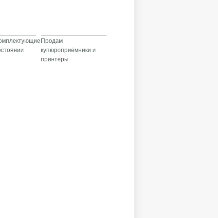
комплектующие
Продам
остоянии
купюроприёмники и
принтеры