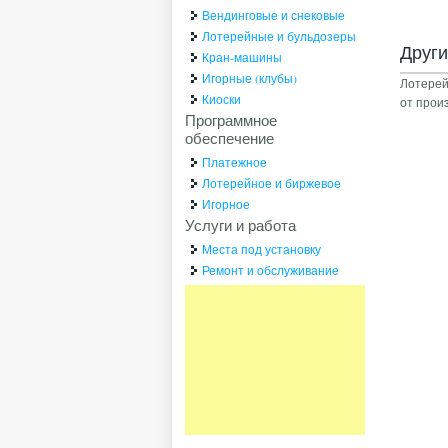
Вендинговые и снековые
Лотерейные и бульдозеры
Друг
Кран-машины
Игорные (клубы)
Лотере
Киоски
от прои
Программное
обеспечение
Платежное
Лотерейное и биржевое
Игорное
Услуги и работа
Места под установку
Ремонт и обслуживание