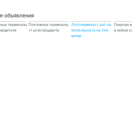
ие объявления
йные терминалы
Платежные терминалы
Лототерминал CashCode
Покупаю 
зводителя
15 штук продам бу
MSM+Кассета на 1000
в любом с
купюр