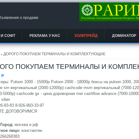
объявления о продаже
 И СОФТ
РЕКЛАМА У НАС
ХОЛИТРЕЙД
ДОМИНАТОР
есь
» ДОРОГО ПОКУПАЕМ ТЕРМИНАЛЫ И КОМПЛЕКТУЮЩИЕ
ОГО ПОКУПАЕМ ТЕРМИНАЛЫ И КОМПЛ
0
Ᵽ
еры: Puloon 1000 - 15000р Puloon 2000 - 18000р боксы на puloon 1000, 20
e sm вертикальный (2000-12000р) cashcode msm вертикальный (7000-120
00-5000р) cashcode gx - цена дороворная mei cashflow advance (7000-1000
 viber
26-83-83 8-926-993-33-97
ТЕ ДОГОВОРИМСЯ
/Город:
москва и рф
тное лицо:
константин
9266268383