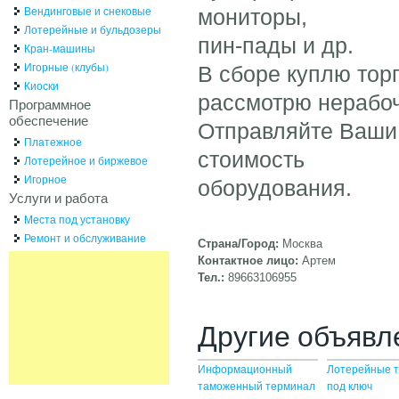
Вендинговые и снековые
мониторы,
Лотерейные и бульдозеры
пин-пады и др.
Кран-машины
Игорные (клубы)
В сборе куплю тор
Киоски
рассмотрю нерабоч
Программное
обеспечение
Отправляйте Ваши 
Платежное
стоимость
Лотерейное и биржевое
Игорное
оборудования.
Услуги и работа
Места под установку
Ремонт и обслуживание
Страна/Город:
Москва
Контактное лицо:
Артем
Тел.:
89663106955
Другие объявл
Информационный
Лотерейные 
таможенный терминал
под ключ