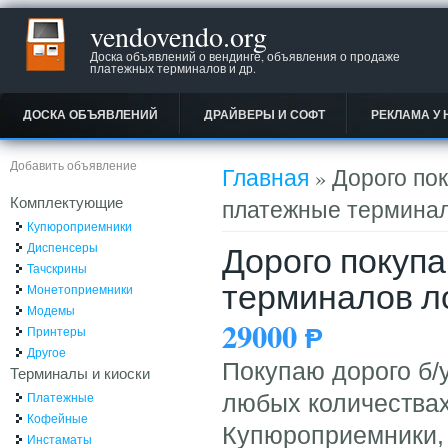
vendovendo.org
Доска объявлений о вендинге, объявления о продаже
платежных терминалов и др.
ДОСКА ОБЪЯВЛЕНИЙ
ДРАЙВЕРЫ И СОФТ
РЕКЛАМА У 
Вы здесь
Добавить объявление
Главная
» Дорого по
Комплектующие
платежные термина
Купюроприемники
Дорого покуп
Диспенсеры
Тачскрины
терминалов л
Монетоприемники
Модемы
29000
Ᵽ
Принтеры
Другое
Покупаю дорого б/
Терминалы и киоски
Платежные
любых количествах
Кофейные
Купюроприемники, 
Инстаматы