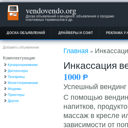
vendovendo.org
Доска объявлений о вендинге, объявления о продаже
платежных терминалов и др.
ДОСКА ОБЪЯВЛЕНИЙ
ДРАЙВЕРЫ И СОФТ
РЕКЛАМА У 
Вы здесь
Добавить объявление
Главная
» Инкассаци
Комплектующие
Инкассация в
Купюроприемники
Диспенсеры
1000
Ᵽ
Тачскрины
Монетоприемники
Успешный вендинг 
Модемы
Принтеры
С помощью вендин
Другое
напитков, продукто
массаж в кресле и
зависимости от по