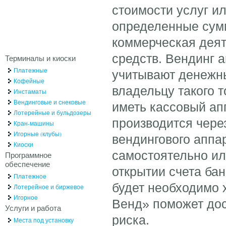
стоимости услуг и
определенные сумм
коммерческая деят
средств. Вендинг 
Терминалы и киоски
Платежные
учитывают денежны
Кофейные
владельцу такого т
Инстаматы
Вендинговые и снековые
иметь кассовый ап
Лотерейные и бульдозеры
производится чере
Кран-машины
Игорные (клубы)
вендингового аппа
Киоски
самостоятельно ил
Программное
обеспечение
открытии счета бан
Платежное
будет необходимо 
Лотерейное и биржевое
Игорное
Венд» поможет дост
Услуги и работа
риска.
Места под установку