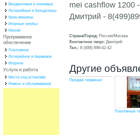
mei cashflow 1200 -
Вендинговые и снековые
Лотерейные и бульдозеры
Дмитрий - 8(499)89
Кран-машины
Игорные (клубы)
Киоски
Программное
Страна/Город:
Россия/Москва
обеспечение
Контактное лицо:
Дмитрий
Тел.:
8 (499) 899-42-42
Платежное
Лотерейное и биржевое
Игорное
Другие объявл
Услуги и работа
Места под установку
Продаю терминал
Ремонт и обслуживание
Платёжные т