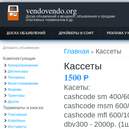
vendovendo.org
Доска объявлений о вендинге, объявления о продаже
платежных терминалов и др.
ДОСКА ОБЪЯВЛЕНИЙ
ДРАЙВЕРЫ И СОФТ
РЕКЛАМА У 
Вы здесь
Добавить объявление
Главная
» Кассеты
Комплектующие
Кассеты
Купюроприемники
Диспенсеры
1500
Ᵽ
Тачскрины
Монетоприемники
Касеты:
Модемы
cashcode sm 400/60
Принтеры
Другое
cashcode msm 600/1
Терминалы и киоски
cashcode mfl 600/10
Платежные
Кофейные
dbv300 - 2000р. (1ш
Инстаматы