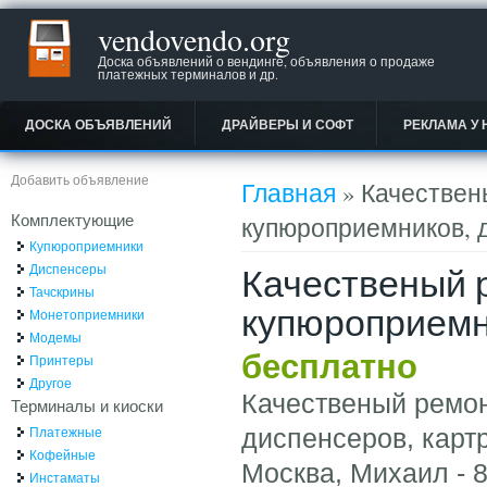
vendovendo.org
Доска объявлений о вендинге, объявления о продаже
платежных терминалов и др.
ДОСКА ОБЪЯВЛЕНИЙ
ДРАЙВЕРЫ И СОФТ
РЕКЛАМА У 
Вы здесь
Добавить объявление
Главная
» Качествен
Комплектующие
купюроприемников, 
Купюроприемники
Качественый 
Диспенсеры
Тачскрины
купюроприемн
Монетоприемники
Модемы
бесплатно
Принтеры
Другое
Качественый ремон
Терминалы и киоски
Платежные
диспенсеров, карт
Кофейные
Москва, Михаил - 
Инстаматы