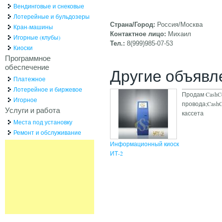
Вендинговые и снековые
Лотерейные и бульдозеры
Страна/Город:
Россия/Москва
Кран-машины
Контактное лицо:
Михаил
Игорные (клубы)
Тел.:
8(999)985-07-53
Киоски
Программное
обеспечение
Другие объявл
Платежное
Лотерейное и биржевое
Продам CashC
Игорное
провода;Cash
Услуги и работа
кассета
Места под установку
Ремонт и обслуживание
Информационный киоск
ИТ-2