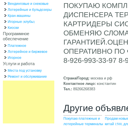
Вендинговые и снековые
ПОКУПАЮ КОМП
Лотерейные и бульдозеры
ДИСПЕНСЕРА ТЕ
Кран-машины
Игорные (клубы)
КАРТРИДЕРЫ СИС
Киоски
ОБМЕНЯЮ СЛОМА
Программное
обеспечение
ГАРАНТИЕЙ.ОЦЕ
Платежное
ОПЕРАТИВНО ПО 
Лотерейное и биржевое
Игорное
8-926-993-33-97 8-
Услуги и работа
Места под установку
Ремонт и обслуживание
Страна/Город:
москва и рф
Контактное лицо:
константин
Тел.:
89266268383
Другие объявл
Покупаю платежные и
Продам новые
лотерейные терминалы
китай 1500, дл