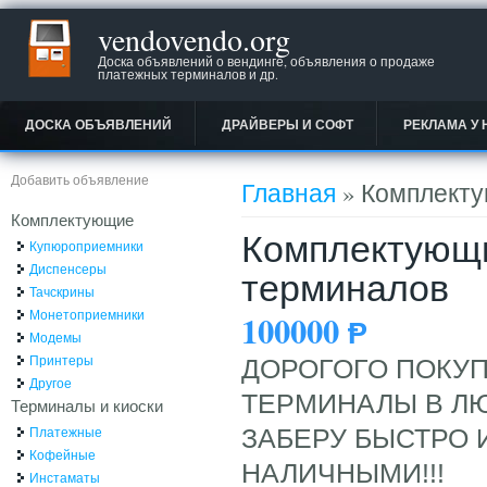
vendovendo.org
Доска объявлений о вендинге, объявления о продаже
платежных терминалов и др.
ДОСКА ОБЪЯВЛЕНИЙ
ДРАЙВЕРЫ И СОФТ
РЕКЛАМА У 
Вы здесь
Добавить объявление
Главная
» Комплекту
Комплектующие
Комплектующи
Купюроприемники
Диспенсеры
терминалов
Тачскрины
Монетоприемники
100000
Ᵽ
Модемы
Принтеры
ДОРОГОГО ПОКУ
Другое
ТЕРМИНАЛЫ В Л
Терминалы и киоски
Платежные
ЗАБЕРУ БЫСТРО 
Кофейные
НАЛИЧНЫМИ!!!
Инстаматы