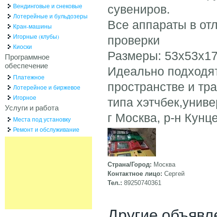
Вендинговые и снековые
сувениров.
Лотерейные и бульдозеры
Все аппараты в от
Кран-машины
Игорные (клубы)
проверки
Киоски
Размеры: 53х53х1
Программное
обеспечение
Идеально подходя
Платежное
пространстве и тр
Лотерейное и биржевое
Игорное
типа хэтчбек,унив
Услуги и работа
г Москва, р-н Кунц
Места под установку
Ремонт и обслуживание
Страна/Город:
Москва
Контактное лицо:
Сергей
Тел.:
89250740361
Другие объявл