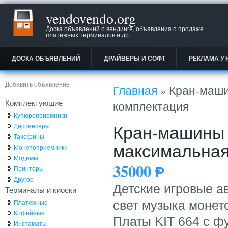
vendovendo.org
Доска объявлений о вендинге, объявления о продаже
платежных терминалов и др.
ДОСКА ОБЪЯВЛЕНИЙ
ДРАЙВЕРЫ И СОФТ
РЕКЛАМА У 
Вы здесь
Добавить объявление
Главная
» Кран-маши
Комплектующие
комплектация
Купюроприемники
Кран-машины 
Диспенсеры
Тачскрины
максимальная
Монетоприемники
Модемы
35000
Ᵽ
Принтеры
Другое
Детские игровые а
Терминалы и киоски
Платежные
свет музыка монет
Кофейные
Платы KIT 664 с 
Инстаматы