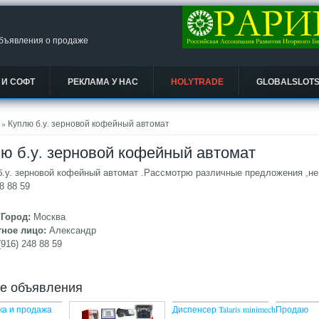
объявления о продаже
 И СОФТ
РЕКЛАМА У НАС
HOLYTRADE
GLOBALSLOT
есь
» Куплю б.у. зерновой кофейный автомат
ю б.у. зерновой кофейный автомат
.у. зерновой кофейный автомат .Рассмотрю различные предложения ,не 
48 88 59
/Город:
Москва
тное лицо:
Александр
(916) 248 88 59
ие объявления
ка и продажа
Диспенсер Talaris minimech
Продаю