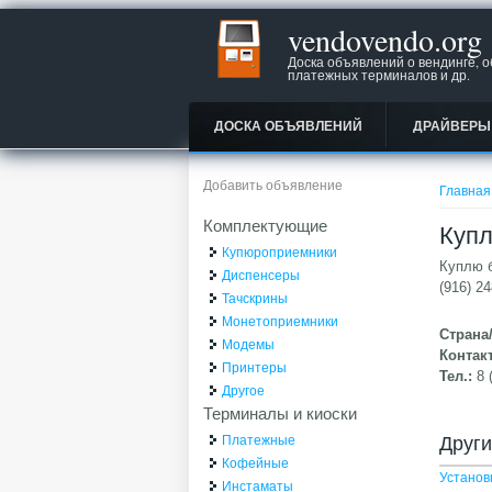
vendovendo.org
Доска объявлений о вендинге, 
платежных терминалов и др.
ДОСКА ОБЪЯВЛЕНИЙ
ДРАЙВЕРЫ
Вы зд
Добавить объявление
Главная
Комплектующие
Купл
Купюроприемники
Куплю б
Диспенсеры
(916) 2
Тачскрины
Монетоприемники
Страна
Модемы
Контак
Принтеры
Тел.:
8 
Другое
Терминалы и киоски
Друг
Платежные
Кофейные
Установ
Инстаматы