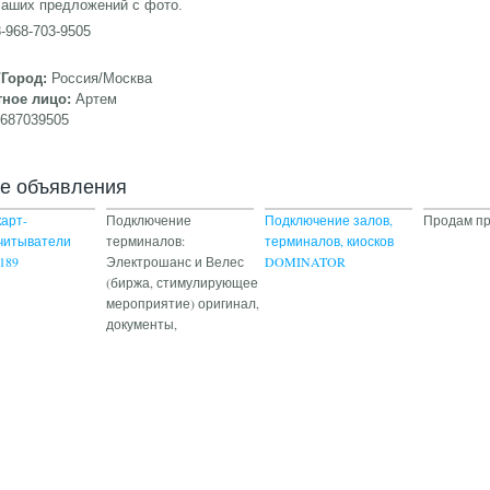
аших предложений с фото.
-968-703-9505
/Город:
Россия/Москва
тное лицо:
Артем
9687039505
ие объявления
карт-
Подключение
Подключение залов,
Продам п
читыватели
терминалов:
терминалов, киосков
189
Электрошанс и Велес
DOMINATOR
(биржа, стимулирующее
мероприятие) оригинал,
документы,