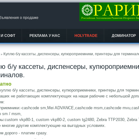
объявления о продаже
 И СОФТ
РЕКЛАМА У НАС
HOLYTRADE
ДОМИНАТОР
есь
» Куплю б/у кассеты, диспенсеры, купюроприемники, принтеры для терминал
ю б/у кассеты, диспенсеры, купюроприемни
иналов.
атно
куплю б/у кассеты, диспенсеры, купюроприемники, принтеры для терми
ваших не работающих комплектующих на наши рабочие с небольшой доп
ем:
приемники:-cashcode sm,Mei ADVANCE,cashcode msm,cashcode mvu,cash
ы sm / msm,
ы:custom vkp80-1, custom vkp80-2, custom tg2480, Zebra TTP2030, Zebra 
е многие другие комплектующие на выгодных условиях.
м дорого - платим сразу.