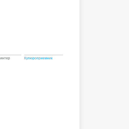
ринтер
Купюроприемник