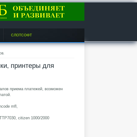
СЛОТСОФТ
ов.
ки, принтеры для
налов приема платежей, возможен
латой.
code mfl,
TTP7030, citizen 1000/2000