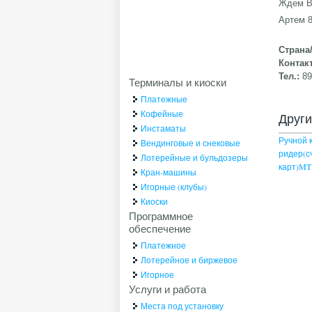
Ждем В
Артем 8
Страна
Контак
Тел.:
8
Терминалы и киоски
Платежные
Кофейные
Друг
Инстаматы
Ручной 
Вендинговые и снековые
ридер(с
Лотерейные и бульдозеры
карт)MT
Кран-машины
Игорные (клубы)
Киоски
Программное
обеспечение
Платежное
Лотерейное и биржевое
Игорное
Услуги и работа
Места под установку