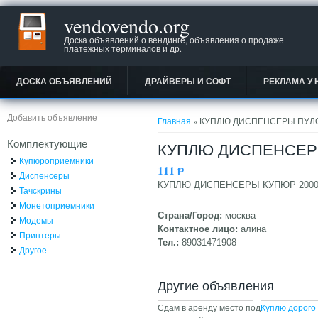
vendovendo.org
Доска объявлений о вендинге, объявления о продаже
платежных терминалов и др.
ДОСКА ОБЪЯВЛЕНИЙ
ДРАЙВЕРЫ И СОФТ
РЕКЛАМА У 
Вы здесь
Добавить объявление
Главная
» КУПЛЮ ДИСПЕНСЕРЫ ПУЛОН
Комплектующие
КУПЛЮ ДИСПЕНСЕРЫ 
Купюроприемники
111
Ᵽ
Диспенсеры
КУПЛЮ ДИСПЕНСЕРЫ КУПЮР 2000
Тачскрины
Монетоприемники
Страна/Город:
москва
Модемы
Контактное лицо:
алина
Принтеры
Тел.:
89031471908
Другое
Другие объявления
Сдам в аренду место под
Куплю дорого