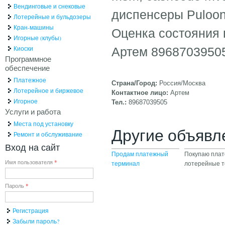
Вендинговые и снековые
диспенсеры Puloon
Лотерейные и бульдозеры
Кран-машины
Оценка состояния 
Игорные (клубы)
Киоски
Артем 8968703950
Программное
обеспечение
Платежное
Страна/Город:
Россия/Москва
Лотерейное и биржевое
Контактное лицо:
Артем
Игорное
Тел.:
89687039505
Услуги и работа
Места под установку
Другие объявл
Ремонт и обслуживание
Вход на сайт
Продам платежный
Покупаю плат
Имя пользователя
*
терминал
лотерейные 
Пароль
*
Регистрация
Забыли пароль?