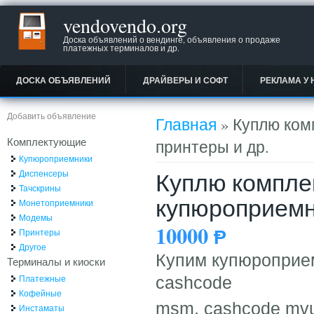
vendovendo.org
Доска объявлений о вендинге, объявления о продаже
платежных терминалов и др.
ДОСКА ОБЪЯВЛЕНИЙ
ДРАЙВЕРЫ И СОФТ
РЕКЛАМА У 
Вы здесь
Добавить объявление
Главная
» Куплю ком
Комплектующие
принтеры и др.
Купюроприемники
Куплю компле
Диспенсеры
Тачскрины
купюроприемн
Монетоприемники
Модемы
10000
Ᵽ
Принтеры
Другое
Купим купюроприе
Терминалы и киоски
Платежные
cashcode
Кофейные
msm, cashcode mvu
Инстаматы