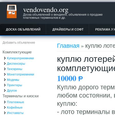
vendovendo.org
Доска объявлений о вендинге, объявления о продаже
платежных терминалов и др.
ДОСКА ОБЪЯВЛЕНИЙ
ДРАЙВЕРЫ И СОФТ
РЕКЛАМА У 
Вы здесь
Добавить объявление
Главная
» куплю лот
Комплектующие
куплю лотере
Купюроприемники
Диспенсеры
комплетующи
Тачскрины
Монетоприемники
10000
Ᵽ
Модемы
Принтеры
Куплю дорого терм
Другое
любом состоянии, 
Терминалы и киоски
Платежные
куплю:
Кофейные
- лото терминалы 
Инстаматы