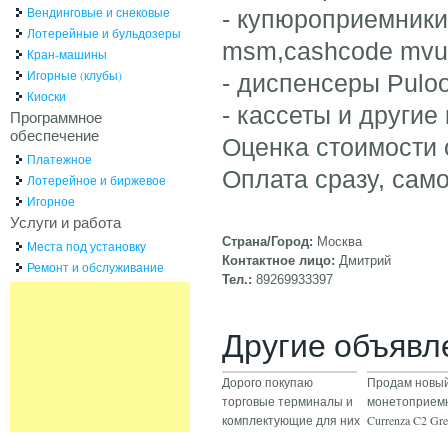
Вендинговые и снековые
- купюроприемник
Лотерейные и бульдозеры
msm,cashcode mvu,
Кран-машины
Игорные (клубы)
- диспенсеры Puloo
Киоски
- кассеты и други
Программное
обеспечение
Оценка стоимости 
Платежное
Оплата сразу, cам
Лотерейное и биржевое
Игорное
Услуги и работа
Страна/Город:
Москва
Места под установку
Контактное лицо:
Дмитрий
Ремонт и обслуживание
Тел.:
89269933397
Другие объявл
Дорого покупаю
Продам новы
торговые терминалы и
монетоприемн
комплектующие для них
Currenza C2 G