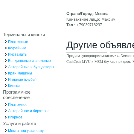
Страна/Город:
Москва
Контактное лицо:
Максим
Тел.:
+79039718237
Терминалы и киоски
Другие объявл
Платежные
Кофейные
Инстаматы
Продам купюроприемник
RS232 Бескон
Вендинговые и снековые
CashCode MVU и MSM б/у
карт-ридеры M
Лотерейные и бульдозеры
Кран-машины
Игорные (клубы)
Киоски
Программное
обеспечение
Платежное
Лотерейное и биржевое
Игорное
Услуги и работа
Места под установку