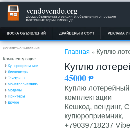
vendovendo.org
Доска объявлений о вендинге, объявления о продаже
платежных терминалов и др.
ДОСКА ОБЪЯВЛЕНИЙ
ДРАЙВЕРЫ И СОФТ
РЕКЛАМА У 
Вы здесь
Добавить объявление
Главная
» Куплю лот
Комплектующие
Куплю лотере
Купюроприемники
Диспенсеры
45000
Ᵽ
Тачскрины
Монетоприемники
Куплю лотерейный,
Модемы
комплектации
Принтеры
Другое
Кешкод, вендинг, 
купюроприемник,
+79039718237 Vibe