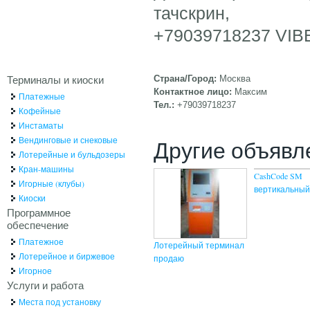
тачскрин,
+79039718237 VIB
Терминалы и киоски
Страна/Город:
Москва
Контактное лицо:
Максим
Платежные
Тел.:
+79039718237
Кофейные
Инстаматы
Вендинговые и снековые
Другие объявл
Лотерейные и бульдозеры
Кран-машины
CashCode SM
Игорные (клубы)
вертикальный
Киоски
Программное
обеспечение
Платежное
Лотерейный терминал
Лотерейное и биржевое
продаю
Игорное
Услуги и работа
Места под установку