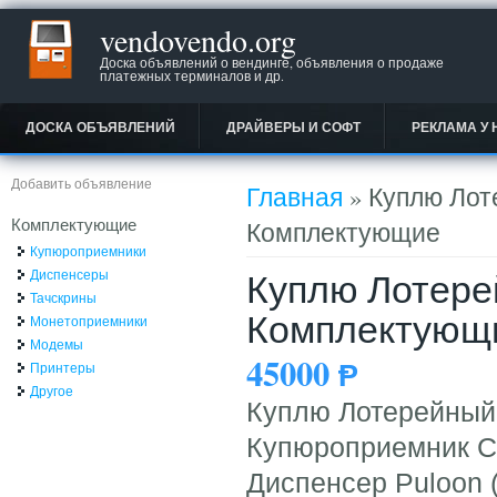
vendovendo.org
Доска объявлений о вендинге, объявления о продаже
платежных терминалов и др.
ДОСКА ОБЪЯВЛЕНИЙ
ДРАЙВЕРЫ И СОФТ
РЕКЛАМА У 
Вы здесь
Добавить объявление
Главная
» Куплю Лот
Комплектующие
Комплектующие
Купюроприемники
Куплю Лотере
Диспенсеры
Тачскрины
Комплектующ
Монетоприемники
Модемы
45000
Ᵽ
Принтеры
Другое
Куплю Лотерейный
Купюроприемник Ca
Диспенсер Puloon 