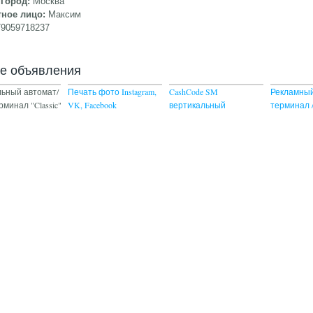
/Город:
Москва
тное лицо:
Максим
79059718237
ие объявления
ьный автомат/
Печать фото Instagram,
CashCode SM
Рекламны
рминал "Classic"
VK, Facebook
вертикальный
терминал 