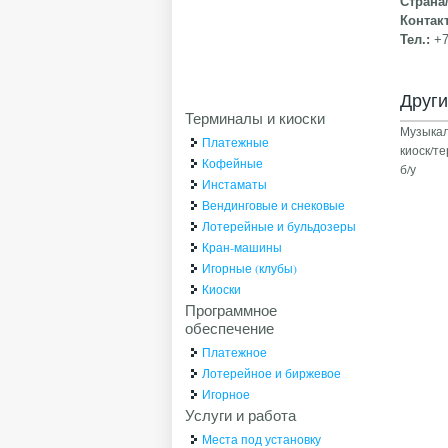
Страна
Контак
Тел.:
+
Друг
Терминалы и киоски
Музыкал
Платежные
киоск/те
Кофейные
б/у
Инстаматы
Вендинговые и снековые
Лотерейные и бульдозеры
Кран-машины
Игорные (клубы)
Киоски
Программное
обеспечение
Платежное
Лотерейное и биржевое
Игорное
Услуги и работа
Места под установку