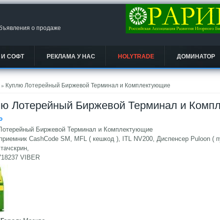
объявления о продаже
 И СОФТ
РЕКЛАМА У НАС
HOLYTRADE
ДОМИНАТОР
есь
» Куплю Лотерейный Биржевой Терминал и Комплектующие
лю Лотерейный Биржевой Терминал и Комп
Ᵽ
Лотерейный Биржевой Терминал и Комплектующие
риемник CashCode SM, MFL ( кешкод ), ITL NV200, Диспенсер Puloon ( 
 тачскрин,
718237 VIBER