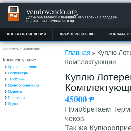
vendovendo.org
Доска объявлений о вендинге, объявления о продаже
платежных терминалов и др.
ДОСКА ОБЪЯВЛЕНИЙ
ДРАЙВЕРЫ И СОФТ
РЕКЛАМА У 
Вы здесь
Добавить объявление
Главная
» Куплю Лот
Комплектующие
Комплектующие
Купюроприемники
Куплю Лотере
Диспенсеры
Тачскрины
Комплектующ
Монетоприемники
Модемы
45000
Ᵽ
Принтеры
Другое
Приобретаем Терми
чеков
Так же Купюропри