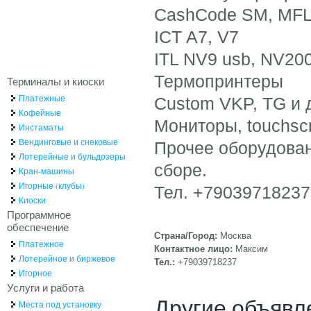
CashCode SM, MFL
ICT A7, V7
ITL NV9 usb, NV20
Термопринтеры
Терминалы и киоски
Платежные
Custom VKP, TG и 
Кофейные
Мониторы, touchsc
Инстаматы
Вендинговые и снековые
Прочее оборудован
Лотерейные и бульдозеры
сборе.
Кран-машины
Игорные (клубы)
Тел. +79039718237 
Киоски
Программное
обеспечение
Страна/Город:
Москва
Платежное
Контактное лицо:
Максим
Лотерейное и биржевое
Тел.:
+79039718237
Игорное
Услуги и работа
Другие объявл
Места под установку