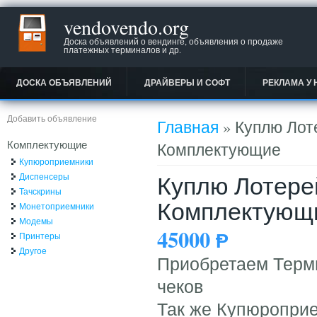
vendovendo.org
Доска объявлений о вендинге, объявления о продаже
платежных терминалов и др.
ДОСКА ОБЪЯВЛЕНИЙ
ДРАЙВЕРЫ И СОФТ
РЕКЛАМА У 
Вы здесь
Добавить объявление
Главная
» Куплю Лот
Комплектующие
Комплектующие
Купюроприемники
Куплю Лотере
Диспенсеры
Тачскрины
Комплектующ
Монетоприемники
Модемы
45000
Ᵽ
Принтеры
Другое
Приобретаем Терми
чеков
Так же Купюропри