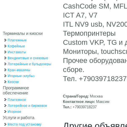
CashCode SM, MFL
ICT A7, V7
ITL NV9 usb, NV20
Термопринтеры
Терминалы и киоски
Платежные
Custom VKP, TG и 
Кофейные
Мониторы, touchsc
Инстаматы
Вендинговые и снековые
Прочее оборудован
Лотерейные и бульдозеры
сборе.
Кран-машины
Игорные (клубы)
Тел. +79039718237 
Киоски
Программное
обеспечение
Страна/Город:
Москва
Платежное
Контактное лицо:
Максим
Лотерейное и биржевое
Тел.:
+79039718237
Игорное
Услуги и работа
Другие объявл
Места под установку