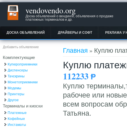
vendovendo.org
Доска объявлений о вендинге, объявления о продаже
платежных терминалов и др.
ДОСКА ОБЪЯВЛЕНИЙ
ДРАЙВЕРЫ И СОФТ
РЕКЛАМА У 
Вы здесь
Добавить объявление
Главная
» Куплю пла
Комплектующие
Куплю платеж
Купюроприемники
Диспенсеры
112233
Ᵽ
Тачскрины
Монетоприемники
Куплю терминалы,
Модемы
рабочее или новы
Принтеры
Другое
всем вопросам об
Терминалы и киоски
Татьяна.
Платежные
Кофейные
Инстаматы