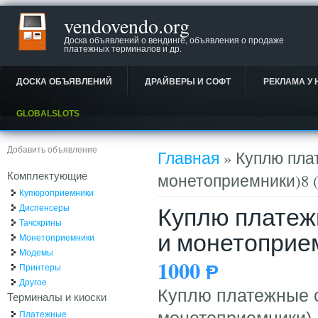
vendovendo.org
Доска объявлений о вендинге, объявления о продаже
платежных терминалов и др.
ДОСКА ОБЪЯВЛЕНИЙ
ДРАЙВЕРЫ И СОФТ
РЕКЛАМА У 
GLOBALSLOTS
Вы здесь
Добавить объявление
Главная
» Куплю пла
Комплектующие
монетоприемники)8 (4
Купюроприемники
Куплю платеж
Диспенсеры
Тачскрины
и монетоприемн
Монетоприемники
Модемы
1000
Ᵽ
Принтеры
Другое
Куплю платежные 
Терминалы и киоски
Платежные
монетоприемники) 