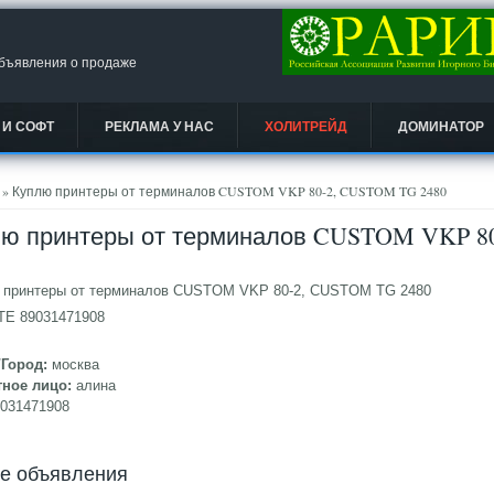
объявления о продаже
 И СОФТ
РЕКЛАМА У НАС
ХОЛИТРЕЙД
ДОМИНАТОР
есь
» Куплю принтеры от терминалов CUSTOM VKP 80-2, CUSTOM TG 2480
ю принтеры от терминалов CUSTOM VKP 8
принтеры от терминалов CUSTOM VKP 80-2, CUSTOM TG 2480
Е 89031471908
/Город:
москва
тное лицо:
алина
9031471908
ие объявления