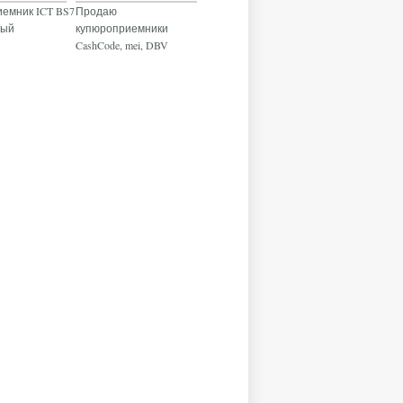
емник ICT BS7
Продаю
вый
купюроприемники
CashCode, mei, DBV