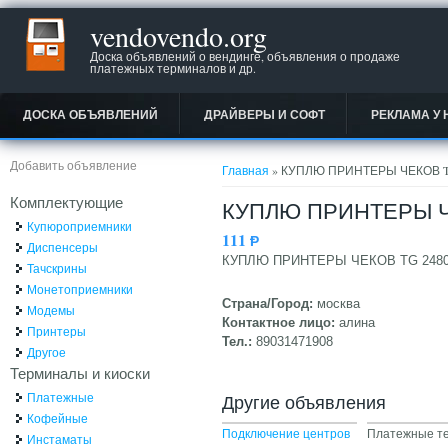
vendovendo.org
Доска объявлений о вендинге, объявления о продаже
платежных терминалов и др.
ДОСКА ОБЪЯВЛЕНИЙ
ДРАЙВЕРЫ И СОФТ
РЕКЛАМА У 
Вы здесь
Добавить объявление
Главная
» КУПЛЮ ПРИНТЕРЫ ЧЕКОВ T
Комплектующие
КУПЛЮ ПРИНТЕРЫ Ч
Купюроприемники
111
Ᵽ
Диспенсеры
КУПЛЮ ПРИНТЕРЫ ЧЕКОВ TG 248
Тачскрины
Монетоприемники
Страна/Город:
москва
Модемы
Контактное лицо:
алина
Принтеры
Тел.:
89031471908
Другое
Терминалы и киоски
Платежные
Другие объявления
Кофейные
Подключение центров
Платежные т
Инстаматы