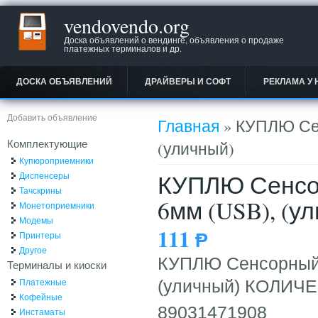
vendovendo.org
Доска объявлений о вендинге, объявления о продаже
платежных терминалов и др.
ДОСКА ОБЪЯВЛЕНИЙ
ДРАЙВЕРЫ И СОФТ
РЕКЛАМА У 
Вы здесь
Добавить объявление
Главная
» КУПЛЮ Сенс
Комплектующие
(уличный)
Купюроприемники
КУПЛЮ Сенсорн
Диспенсеры
Тачскрины
6мм (USB), (у
Монетоприемники
Модемы
111
Ᵽ
Принтеры
Другое
КУПЛЮ Сенсорный э
Терминалы и киоски
Платежные
(уличный) КОЛИЧ
Кофейные
89031471908
Инстаматы