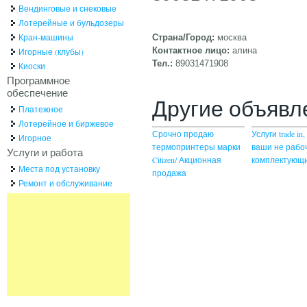
Вендинговые и снековые
Лотерейные и бульдозеры
Кран-машины
Страна/Город:
москва
Контактное лицо:
алина
Игорные (клубы)
Тел.:
89031471908
Киоски
Программное
обеспечение
Другие объявл
Платежное
Лотерейное и биржевое
Срочно продаю
Услуги trade i
Игорное
термопринтеры марки
ваши не рабо
Услуги и работа
Citizen/ Акционная
комплектующ
Места под установку
продажа
Ремонт и обслуживание