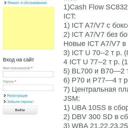
Ремонт и обслуживание
1)Cash Flow SC8327
ICT:
1) ICT A7/V7 с бок
2) ICT A7/V7 без б
Новые ICT A7/V7 в 
3) ICT U 70--2 т р. 
Вход на сайт
4 ICT U 77--2 т р. (
Имя пользователя
*
5) BL700 и В70—2 т
6) P70 и P77—4 т р
Пароль
*
7) Центральная плат
Регистрация
JSM:
Забыли пароль?
1) UBA 10SS в сбор
2) DBV 300 SD в сб
3) WBA 21,22,23,25