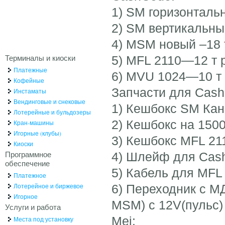
1) SM горизонтальн
2) SM вертикальный 
4) MSM новый –18 т
Терминалы и киоски
5) MFL 2110—12 т р
Платежные
6) MVU 1024—10 т 
Кофейные
Запчасти для Cash
Инстаматы
Вендинговые и снековые
1) Кешбокс SM Кана
Лотерейные и бульдозеры
2) Кешбокс на 1500-
Кран-машины
Игорные (клубы)
3) Кешбокс MFL 211
Киоски
Программное
4) Шлейф для Cash
обеспечение
5) Кабель для MFL 
Платежное
Лотерейное и биржевое
6) Переходник с 
Игорное
MSM) с 12V(пульс)
Услуги и работа
Mei:
Места под установку