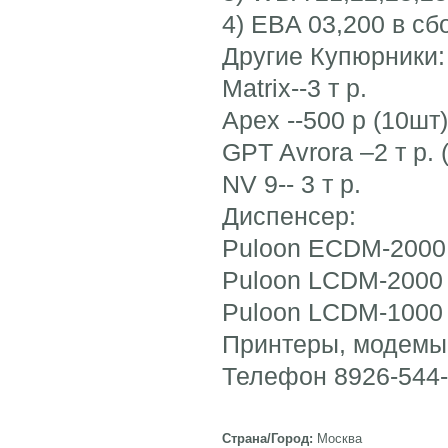
4) EBA 03,200 в сб
Другие Купюрники:
Matrix--3 т р.
Apex --500 р (10шт)
GPT Avrora –2 т р. 
NV 9-- 3 т р.
Диспенсер:
Puloon ECDM-2000 
Puloon LCDM-2000 б
Puloon LCDM-1000 б
Принтеры, модемы,
Телефон 8926-544-3
Страна/Город:
Москва