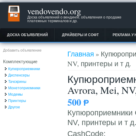
vendovendo.org
Доска объявлений о вендинге, объявления о продаже
платежных терминалов и др.
ДОСКА ОБЪЯВЛЕНИЙ
ДРАЙВЕРЫ И СОФТ
РЕКЛАМА У 
Вы здесь
Добавить объявление
Главная
» Купюроприе
Комплектующие
NV, принтеры и т д.
Купюроприемники
Купюроприемни
Диспенсеры
Тачскрины
Avrora, Mei, NV
Монетоприемники
Модемы
500
Ᵽ
Принтеры
Другое
Купюроприемники Ca
NV, принтеры и т д
CashCode: