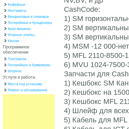
Кофейные
CashCode:
Инстаматы
Вендинговые и снековые
1) SM горизонталь
Лотерейные и бульдозеры
2) SM вертикальны
Кран-машины
Игорные (клубы)
3) SM вертикальный
Киоски
4) MSM -12 000-нет
Программное
обеспечение
5) MFL 2110-8500-
Платежное
6) MVU 1024-7500-
Лотерейное и букмекерка
Игорное
Запчасти для Cash
Услуги и работа
1) Кешбокс SM Кан
Места под установку
Ремонт и обслуживание
2) Кешбокс на 150
3) Кешбокс MFL 21
4) Шлейф для всех
5) Кабель для MFL
6) Кабель для ICT 