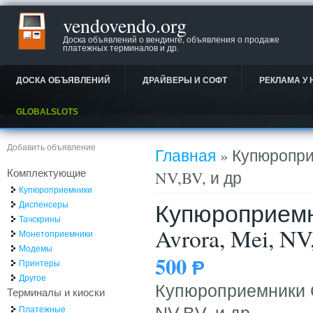
vendovendo.org
Доска объявлений о вендинге, объявления о продаже
платежных терминалов и др.
ДОСКА ОБЪЯВЛЕНИЙ
ДРАЙВЕРЫ И СОФТ
РЕКЛАМА У 
GLOBALSLOTS
Вы здесь
Добавить объявление
Главная
» Купюроприе
Комплектующие
NV,BV, и др
Купюроприемники
Купюроприемни
Диспенсеры
Тачскрины
Avrora, Mei, NV
Монетоприемники
Модемы
500
Ᵽ
Принтеры
Другое
Купюроприемники Ca
Терминалы и киоски
Платежные
NV,BV, и др