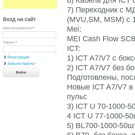
7) Переходник с М
(MVU,SM, MSM) с 1
Вход на сайт
Mei:
Имя пользователя
*
MEI Cash Flow SC8
Пароль
*
ICT:
1) ICT A7/V7 с бок
Регистрация
Забыли пароль?
2) ICT A7/V7 без б
Подготовлены, пос
Новые ICT A7/V7 в
пульс
3) ICT U 70-1000-5
4 ICT U 77-1000-5
5) BL700-1000-50ш
6) В70- без бокса,