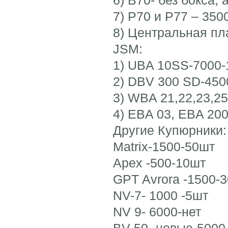
7) P70 и P77 – 350
8) Центральная пла
JSM:
1) UBA 10SS-7000-
2) DBV 300 SD-450
3) WBA 21,22,23,2
4) EBA 03, EBA 20
Другие Купюрники:
Matrix-1500-50шт
Apex -500-10шт
GPT Avrora -1500-
NV-7- 1000 -5шт
NV 9- 6000-нет
BV 50- новые-5000