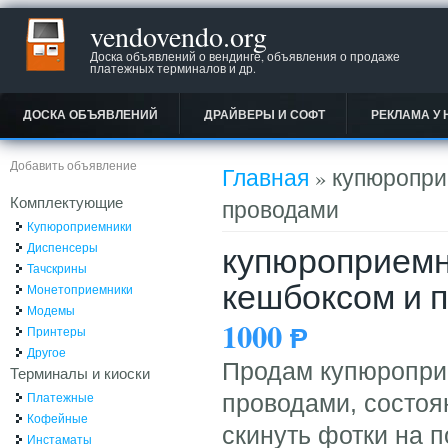
vendovendo.org
Доска объявлений о вендинге, объявления о продаже
платежных терминалов и др.
ДОСКА ОБЪЯВЛЕНИЙ
ДРАЙВЕРЫ И СОФТ
РЕКЛАМА У 
Вы здесь
Добавить объявление
Главная
» купюропри
Комплектующие
проводами
Купюроприемники
купюроприемни
Диспенсеры
Тачскрины
кешбоксом и 
Монетоприемники
Модемы
1000
Ᵽ
Принтеры
Другое
Продам купюроприе
Терминалы и киоски
Платежные
проводами, состоян
Кофейные
скинуть фотки на п
Инстаматы