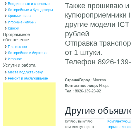
Вендинговые и снековые
Также прошиваю и 
Лотерейные и бульдозеры
купюроприемники IC
Кран-машины
Игорные (клубы)
другие модели ICT
Киоски
рублей
Программное
обеспечение
Отправка транспорт
Платежное
от 1 штуки.
Лотерейное и биржевое
Игорное
Телефон 8926-139-2
Услуги и работа
Места под установку
Ремонт и обслуживание
Страна/Город:
Москва
Контактное лицо:
Игорь
Тел.:
8926-139-23-92
Другие объявл
Куплю / выкуплю
Комплектующ
комплектующие к
терминалов п