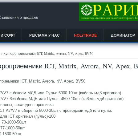
объявления о продаже
 И СОФТ
РЕКЛАМА У НАС
HOLYTRADE
ДОМИНАТОР
есь
» Купюроприемники ICT, Matrix, Avrora, NV, Apex, BV50
роприемники ICT, Matrix, Avrora, NV, Apex, 
риемники ICT, Matrix, Avrora, NV, Apex, BV50
A7/V7 с боксом МДБ или Пульс-6000-10шт (кабель мдб оригинал)
A7/V7 без бокса МДБ или Пульс -4500-10шт (кабель мдб оригинал)
овлены, последняя прошивка
CT A7/V7 в сборе по 9000-30шт с проводами мдб или пульс
для ICT оригинал (пульс)-100
U 70-1000-50шт
 77-1000-50шт
0-1500-50шт