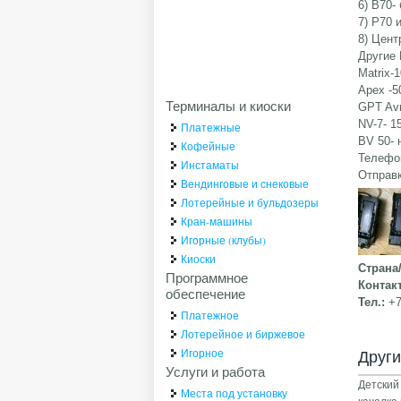
6) В70-
7) P70 
8) Цент
Другие 
Matrix-
Apex -5
Терминалы и киоски
GPT Avr
NV-7- 1
Платежные
BV 50- 
Кофейные
Телефон
Инстаматы
Отправк
Вендинговые и снековые
Лотерейные и бульдозеры
Кран-машины
Игорные (клубы)
Киоски
Страна
Программное
Контак
обеспечение
Тел.:
+7
Платежное
Лотерейное и биржевое
Игорное
Друг
Услуги и работа
Детский
Места под установку