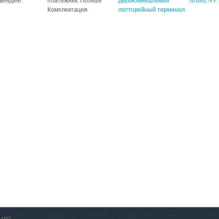
 вендинг
платежник. Полная
двухноминальный
Avrora, NV
Комплектация
лотторейный терминал
.org