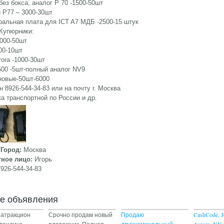
 без бокса, аналог P 70 -1500-50шт
и P77 – 3000-30шт
ральная плата для ICT A7 МДБ -2500-15 штук
Купюрники:
1000-50шт
00-10шт
ora -1000-30шт
500 -5шт-полный аналог NV9
новые-50шт-6000
 8926-544-34-83 или на почту г. Москва
а транспортной по России и др.
/Город:
Москва
тное лицо:
Игорь
926-544-34-83
ие объявления
 атракцион
Срочно продам новый
Продаю
CashCode, J