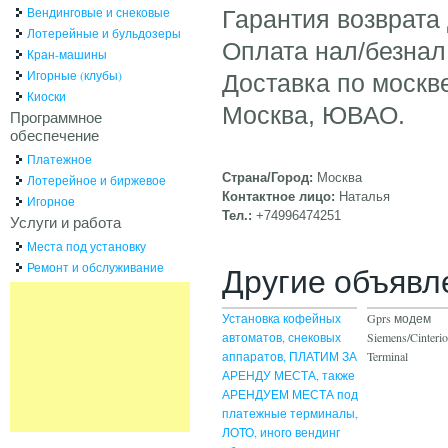
Вендинговые и снековые
Гарантия возврата 
Лотерейные и бульдозеры
Оплата нал/безнал
Кран-машины
Игорные (клубы)
Доставка по москве
Киоски
Москва, ЮВАО.
Программное
обеспечение
Платежное
Страна/Город:
Москва
Лотерейное и биржевое
Контактное лицо:
Наталья
Игорное
Тел.:
+74996474251
Услуги и работа
Места под установку
Ремонт и обслуживание
Другие объявл
Установка кофейных
Gprs модем
автоматов, снековых
Siemens/Cinteri
аппаратов, ПЛАТИМ ЗА
Terminal
АРЕНДУ МЕСТА, также
АРЕНДУЕМ МЕСТА под
платежные терминалы,
ЛОТО, иного вендинг