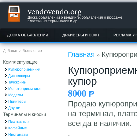
vendovendo.org
Доска объявлений о вендинге, объявления о продаже
платежных терминалов и др.
ДОСКА ОБЪЯВЛЕНИЙ
ДРАЙВЕРЫ И СОФТ
РЕКЛАМА У 
Вы здесь
Добавить объявление
Главная
» Купюропри
Комплектующие
Купюроприемни
Купюроприемники
Диспенсеры
купюр
Тачскрины
Монетоприемники
8000
Ᵽ
Модемы
Принтеры
Продаю купюроприе
Другое
на терминал, плате
Терминалы и киоски
Платежные
всегда в наличии.
Кофейные
.
Инстаматы