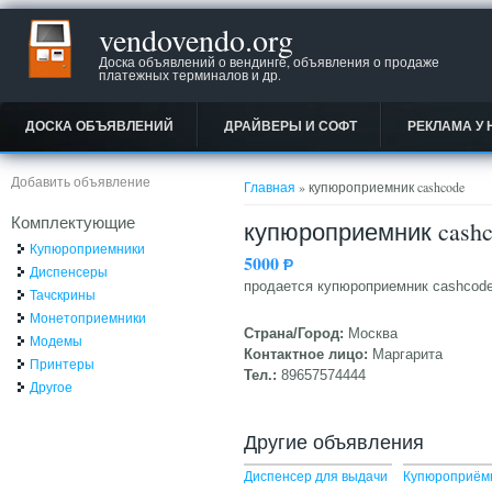
vendovendo.org
Доска объявлений о вендинге, объявления о продаже
платежных терминалов и др.
ДОСКА ОБЪЯВЛЕНИЙ
ДРАЙВЕРЫ И СОФТ
РЕКЛАМА У 
Вы здесь
Добавить объявление
Главная
» купюроприемник cashcode
Комплектующие
купюроприемник cashc
Купюроприемники
5000
Ᵽ
Диспенсеры
продается купюроприемник cashcode
Тачскрины
Монетоприемники
Страна/Город:
Москва
Модемы
Контактное лицо:
Маргарита
Принтеры
Тел.:
89657574444
Другое
Другие объявления
Диспенсер для выдачи
Купюроприём