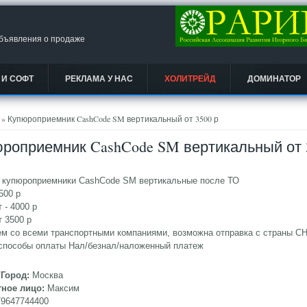
объявления о продаже
 И СОФТ
РЕКЛАМА У НАС
ХОЛИТРЕЙД
ДОМИНАТОР
есь
» Купюроприемник CashCode SM вертикальный от 3500 р
роприемник CashCode SM вертикальный от 
 купюроприемники CashCode SM вертикальные после ТО
4500 р
т - 4000 р
т 3500 р
м со всеми транспортными компаниями, возможна отправка с страны С
способы оплаты Нал/безнал/наложенный платеж
/Город:
Москва
тное лицо:
Максим
79647744400