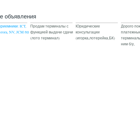
ие объявления
риемники: ICT,
Продам терминалы с
Юридические
Дорого по
Avrora, NV, JCM по
функцией выдачи сдачи
консультации
платежные
(лото терминал)
(игорка,лотерейка,БК)
терминалы
ним б/у,