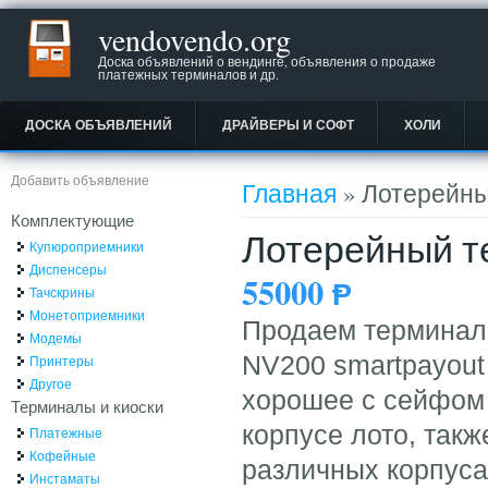
vendovendo.org
Доска объявлений о вендинге, объявления о продаже
платежных терминалов и др.
ДОСКА ОБЪЯВЛЕНИЙ
ДРАЙВЕРЫ И СОФТ
ХОЛИ
Вы здесь
Добавить объявление
Главная
» Лотерейны
Комплектующие
Лотерейный т
Купюроприемники
Диспенсеры
55000
Ᵽ
Тачскрины
Монетоприемники
Продаем терминал
Модемы
NV200 smartpayout
Принтеры
Другое
хорошее с сейфом 
Терминалы и киоски
корпусе лото, так
Платежные
Кофейные
различных корпусах
Инстаматы