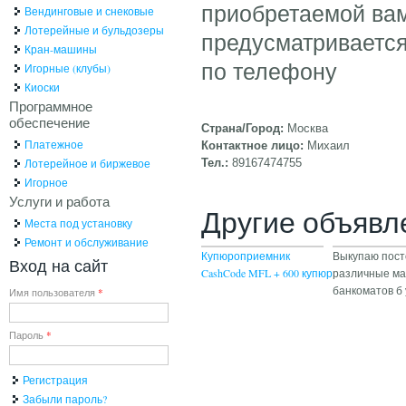
приобретаемой вам
Вендинговые и снековые
Лотерейные и бульдозеры
предусматривается
Кран-машины
по телефону
Игорные (клубы)
Киоски
Программное
обеспечение
Страна/Город:
Москва
Платежное
Контактное лицо:
Михаил
Лотерейное и биржевое
Тел.:
89167474755
Игорное
Услуги и работа
Другие объявл
Места под установку
Ремонт и обслуживание
Купюроприемник
Выкупаю пос
Вход на сайт
CashCode MFL + 600 купюр
различные ма
банкоматов б 
Имя пользователя
*
Пароль
*
Регистрация
Забыли пароль?