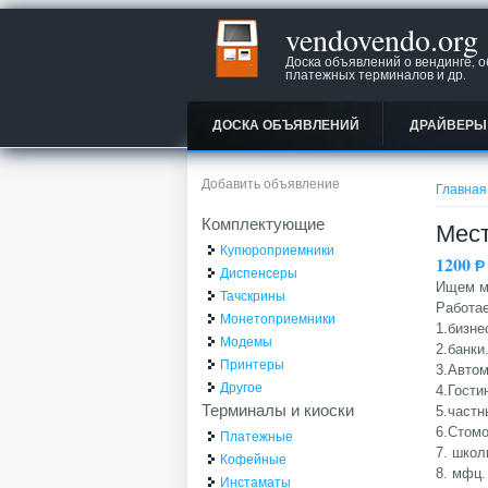
vendovendo.org
Доска объявлений о вендинге, 
платежных терминалов и др.
ДОСКА ОБЪЯВЛЕНИЙ
ДРАЙВЕРЫ
Вы зд
Добавить объявление
Главная
Комплектующие
Мест
Купюроприемники
1200
Ᵽ
Диспенсеры
Ищем ме
Тачскрины
Работае
Монетоприемники
1.бизне
Модемы
2.банки
Принтеры
3.Автом
Другое
4.Гости
Терминалы и киоски
5.частн
6.Стом
Платежные
7. школ
Кофейные
8. мфц.
Инстаматы