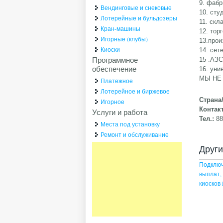
9. фабр
Вендинговые и снековые
10. сту
Лотерейные и бульдозеры
11. скл
Кран-машины
12. тор
Игорные (клубы)
13.прои
Киоски
14. сет
Программное
15 .АЗ
обеспечение
16. уни
МЫ НЕ
Платежное
Лотерейное и биржевое
Страна
Игорное
Контак
Услуги и работа
Тел.:
88
Места под установку
Ремонт и обслуживание
Друг
Подключ
выплат,
киоско