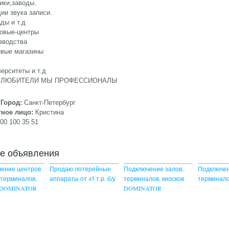
ики,заводы.
дии звука записи.
ады и т.д
говые-центры
зводства
евые магазины
С
верситеты и т.д
 ЛЮБИТЕЛИ МЫ ПРОФЕССИОНАЛЫ
/Город:
Санкт-Петербург
тное лицо:
Кристина
00 100 35 51
ие объявления
ение центров
Продаю лотерейные
Подключение залов,
Подключе
 терминалов,
аппараты от 45 т.р. б/у
терминалов, киосков
терминало
в DOMINATOR
DOMINATOR