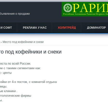
объявления о продаже
 И СОФТ
РЕКЛАМА У НАС
ХОЛИТРЕЙД
ДОМИНАТОР
есь
» Место под кофейники и снеки
о под кофейники и снеки
ста по всей России.
м с такими сегментами как:
с- центы
.
ойки от 4-х постов, с комнатой отдыха
ницы.
ые клиники .
отологические фирмы
ы.