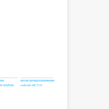
ние
куплю купюроприемники
в (клубов)
cashcode mfl 2710