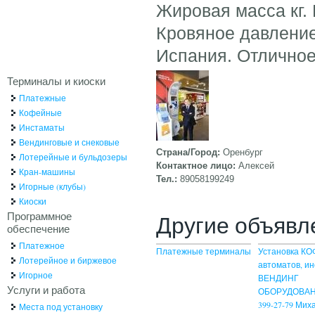
Жировая масса кг. 
Кровяное давление м
Испания. Отличное
Терминалы и киоски
Платежные
Кофейные
Инстаматы
Вендинговые и снековые
Страна/Город:
Оренбург
Лотерейные и бульдозеры
Контактное лицо:
Алексей
Кран-машины
Тел.:
89058199249
Игорные (клубы)
Киоски
Программное
Другие объявл
обеспечение
Платежное
Платежные терминалы
Установка КО
Лотерейное и биржевое
автоматов, ин
Игорное
ВЕНДИНГ
Услуги и работа
ОБОРУДОВАНИ
399-27-79 Мих
Места под установку