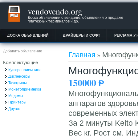
vendovendo.org
Доска объявлений о вендинге, объявления о продаже
платежных терминалов и др.
ДОСКА ОБЪЯВЛЕНИЙ
ДРАЙВЕРЫ И СОФТ
РЕКЛАМА У 
Вы здесь
Добавить объявление
Главная
» Многофунк
Комплектующие
Многофункцио
Купюроприемники
Диспенсеры
150000
Ᵽ
Тачскрины
Монетоприемники
Многофункциональ
Модемы
аппаратов здоровь
Принтеры
Другое
современных элект
За 2 минуты Keito
Вес кг. Рост см. И