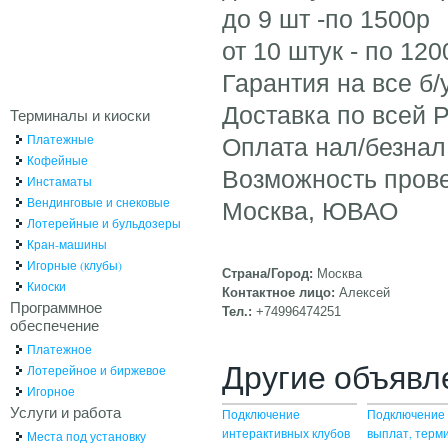
до 9 шт -по 1500р
от 10 штук - по 120
Гарантия на все б/
Доставка по всей 
Терминалы и киоски
Платежные
Оплата нал/безнал
Кофейные
Возможность пров
Инстаматы
Вендинговые и снековые
Москва, ЮВАО
Лотерейные и бульдозеры
Кран-машины
Игорные (клубы)
Страна/Город:
Москва
Киоски
Контактное лицо:
Алексей
Программное
Тел.:
+74996474251
обеспечение
Платежное
Другие объявл
Лотерейное и биржевое
Игорное
Услуги и работа
Подключение
Подключение 
интерактивных клубов
выплат, терм
Места под установку