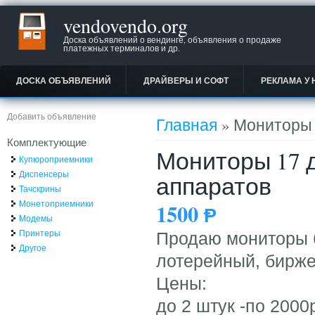
vendovendo.org
Доска объявлений о вендинге, объявления о продаже
платежных терминалов и др.
ДОСКА ОБЪЯВЛЕНИЙ
ДРАЙВЕРЫ И СОФТ
РЕКЛАМА У 
Вы здесь
Добавить объявление
Главная
» Мониторы 
Комплектующие
Мониторы 17 
Купюроприемники
Диспенсеры
аппаратов
Тачскрины
Монетоприемники
1500
Ᵽ
Модемы
Принтеры
Продаю мониторы б/
Другое
лотерейный, бирже
Цены:
до 2 штук -по 2000