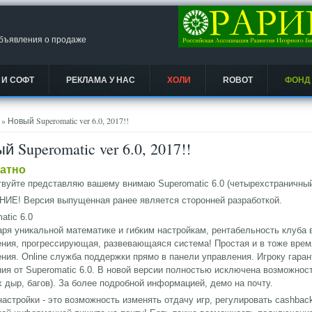
объявления о продаже
 И СОФТ
РЕКЛАМА У НАС
ХОЛИ
ROBOT
ФОНД
есь
» Новый Superomatic ver 6.0, 2017!!
й Superomatic ver 6.0, 2017!!
атно
вуйте представляю вашему внимаю Superomatic 6.0 (четырехстраничный
ИЕ! Версия выпущенная ранее является сторонней разработкой.
atic 6.0
ря уникальной математике и гибким настройкам, рентабельность клуба 
ния, прогрессирующая, развевающаяся система! Простая и в тоже вре
ния. Online служба поддержки прямо в панели управления. Игроку гар
я от Superomatic 6.0. В новой версии полностью исключена возможнос
х дыр, багов). За более подробной информацией, демо на почту.
настройки - это возможность изменять отдачу игр, регулировать cashbac