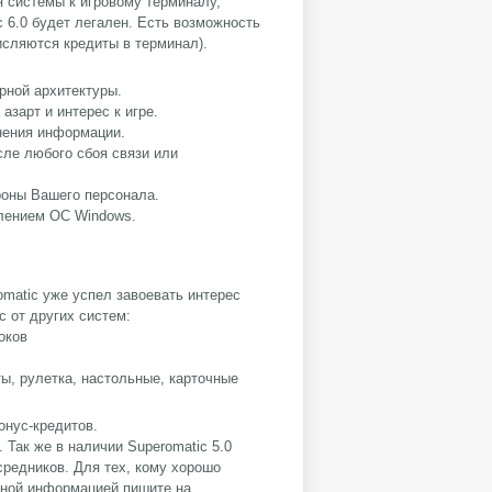
 системы к игровому терминалу,
 6.0 будет легален. Есть возможность
исляются кредиты в терминал).
рной архитектуры.
азарт и интерес к игре.
нения информации.
сле любого сбоя связи или
роны Вашего персонала.
влением ОС Windows.
omatic уже успел завоевать интерес
c от других систем:
оков
ты, рулетка, настольные, карточные
онус-кредитов.
 Так же в наличии Superomatic 5.0
средников. Для тех, кому хорошо
бной информацией пишите на