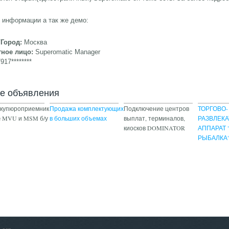
 информации а так же демо:
/Город:
Москва
тное лицо:
Superomatic Manager
917********
ие объявления
 купюроприемник
Продажа комплектующих
Подключение центров
ТОРГОВО-
e MVU и MSM б/у
в больших объемах
выплат, терминалов,
РАЗВЛЕК
киосков DOMINATOR
АППАРАТ 
РЫБАЛКА