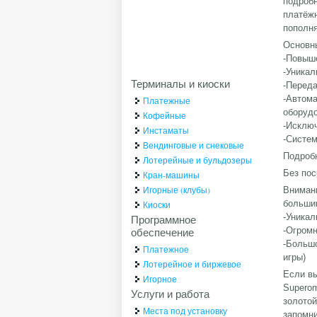
подробн
платёжн
пополня
Основн
-Повыше
-Уникал
Терминалы и киоски
-Перед
-Автома
Платежные
оборудо
Кофейные
-Исключ
Инстаматы
-Cистем
Вендинговые и снековые
Подроб
Лотерейные и бульдозеры
Без пос
Кран-машины
Игорные (клубы)
Внимани
большин
Киоски
-Уникал
Программное
обеспечение
-Огром
-Большо
Платежное
игры)
Лотерейное и биржевое
Если вы
Игорное
Superom
Услуги и работа
золотой
Места под установку
запомни