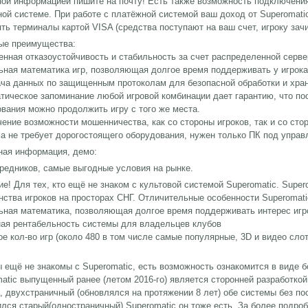
ой информацией пишите на почту! Есть также возможность подключения
ой системе. При работе с платёжной системой ваш доход от Superomatic
ть терминалы картой VISA (средства поступают на ваш счет, игроку зач
ые преимущества:
нная отказоустойчивость и стабильность за счет распределенной серве
ьная математика игр, позволяющая долгое время поддерживать у игрока 
ача данных по защищенным протоколам для безопасной обработки и хра
тическое запоминание любой игровой комбинации дает гарантию, что по
вания можно продолжить игру с того же места.
ение возможности мошенничества, как со стороны игроков, так и со сто
а не требует дорогостоящего оборудования, нужен только ПК под упра
ная информация, демо:
редников, самые выгодные условия на рынке.
е! Для тех, кто ещё не знаком с культовой системой Superomatic. Super
ства игроков на просторах СНГ. Отличительные особенности Superomati
ьная математика, позволяющая долгое время поддерживать интерес игр
ная рентабельность системы для владельцев клубов
е кол-во игр (около 480 в том числе самые популярные, 3D и видео сло
 ещё не знакомы с Superomatic, есть возможность ознакомится в виде б
atic выпущенный ранее (летом 2016-го) является сторонней разработкой.
, двухстраничный (обновлялся на протяжении 8 лет) обе системы без по
лся старый(одностраничный) Superomatic он тоже есть. За более подро