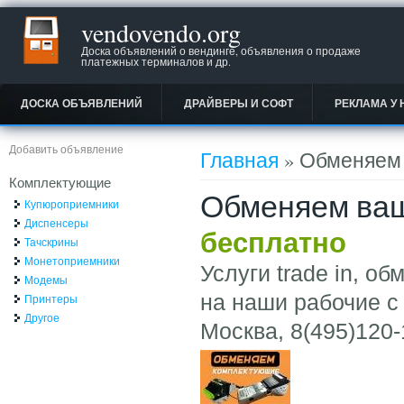
vendovendo.org
Доска объявлений о вендинге, объявления о продаже
платежных терминалов и др.
ДОСКА ОБЪЯВЛЕНИЙ
ДРАЙВЕРЫ И СОФТ
РЕКЛАМА У 
Вы здесь
Добавить объявление
Главная
» Обменяем 
Комплектующие
Обменяем ваш
Купюроприемники
Диспенсеры
бесплатно
Тачскрины
Монетоприемники
Услуги trade in, 
Модемы
на наши рабочие с
Принтеры
Другое
Москва, 8(495)120-