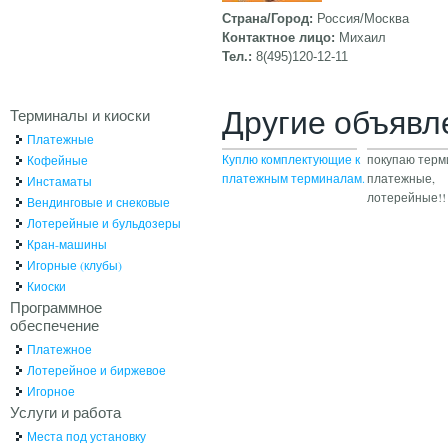
Страна/Город:
Россия/Москва
Контактное лицо:
Михаил
Тел.:
8(495)120-12-11
Другие объявл
Терминалы и киоски
Платежные
Куплю комплектующие к
покупаю тер
Кофейные
платежным терминалам.
платежные,
Инстаматы
лотерейные!!
Вендинговые и снековые
Лотерейные и бульдозеры
Кран-машины
Игорные (клубы)
Киоски
Программное
обеспечение
Платежное
Лотерейное и биржевое
Игорное
Услуги и работа
Места под установку