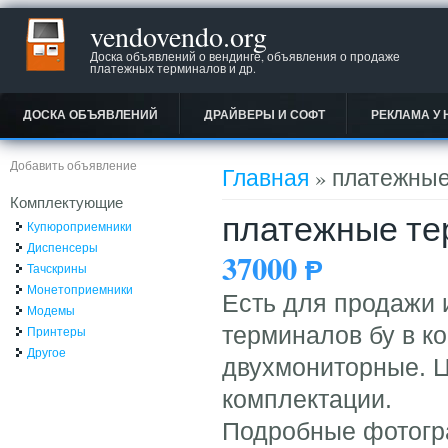
vendovendo.org
Доска объявлений о вендинге, объявления о продаже
платежных терминалов и др.
ДОСКА ОБЪЯВЛЕНИЙ
ДРАЙВЕРЫ И СОФТ
РЕКЛАМА У 
Вы здесь
Добавить объявление
Главная
» платежные
Комплектующие
платежные те
Купюроприемники
Диспенсеры
37000
Ᵽ
Тачскрины
Монетоприемники
Есть для продажи 
Модемы
терминалов бу в к
Принтеры
Другое
двухмониторные. Ц
комплектации.
Подробные фотогра