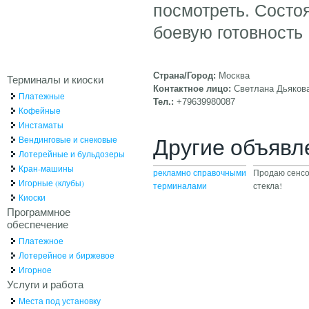
посмотреть. Состо
боевую готовность
Страна/Город:
Москва
Терминалы и киоски
Контактное лицо:
Светлана Дьяков
Платежные
Тел.:
+79639980087
Кофейные
Инстаматы
Другие объявл
Вендинговые и снековые
Лотерейные и бульдозеры
Кран-машины
рекламно справочными
Продаю сенс
Игорные (клубы)
терминалами
стекла!
Киоски
Программное
обеспечение
Платежное
Лотерейное и биржевое
Игорное
Услуги и работа
Места под установку