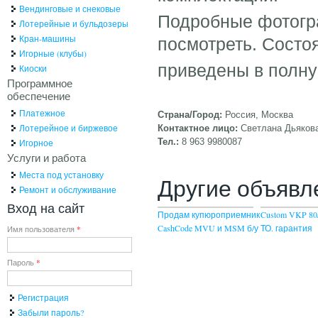
Вендинговые и снековые
Подробные фотогра
Лотерейные и бульдозеры
Кран-машины
посмотреть. Состо
Игорные (клубы)
приведены в полну
Киоски
Программное
обеспечение
Платежное
Страна/Город:
Россия, Москва
Лотерейное и биржевое
Контактное лицо:
Светлана Дьяков
Тел.:
8 963 9980087
Игорное
Услуги и работа
Места под установку
Другие объявл
Ремонт и обслуживание
Вход на сайт
Продам купюроприемник
Custom VKP 80/
CashCode MVU и MSM б/у
ТО. гарантия
Имя пользователя
*
Пароль
*
Регистрация
Забыли пароль?