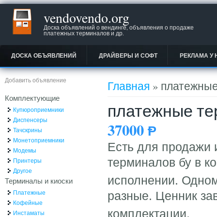
vendovendo.org
Доска объявлений о вендинге, объявления о продаже
платежных терминалов и др.
ДОСКА ОБЪЯВЛЕНИЙ
ДРАЙВЕРЫ И СОФТ
РЕКЛАМА У 
Вы здесь
Добавить объявление
Главная
» платежные
Комплектующие
платежные те
Купюроприемники
Диспенсеры
37000
Ᵽ
Тачскрины
Монетоприемники
Есть для продажи 
Модемы
терминалов бу в к
Принтеры
Другое
исполнении. Одно
Терминалы и киоски
Платежные
разные. Ценник зав
Кофейные
комплектации.
Инстаматы